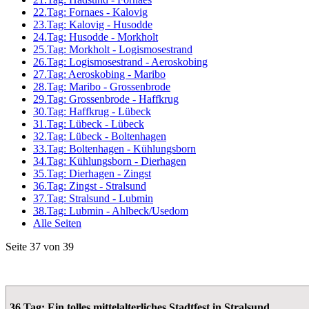
22.Tag: Fornaes - Kalovig
23.Tag: Kalovig - Husodde
24.Tag: Husodde - Morkholt
25.Tag: Morkholt - Logismosestrand
26.Tag: Logismosestrand - Aeroskobing
27.Tag: Aeroskobing - Maribo
28.Tag: Maribo - Grossenbrode
29.Tag: Grossenbrode - Haffkrug
30.Tag: Haffkrug - Lübeck
31.Tag: Lübeck - Lübeck
32.Tag: Lübeck - Boltenhagen
33.Tag: Boltenhagen - Kühlungsborn
34.Tag: Kühlungsborn - Dierhagen
35.Tag: Dierhagen - Zingst
36.Tag: Zingst - Stralsund
37.Tag: Stralsund - Lubmin
38.Tag: Lubmin - Ahlbeck/Usedom
Alle Seiten
Seite 37 von 39
36.Tag: Ein tolles mittelalterliches Stadtfest in Stralsund