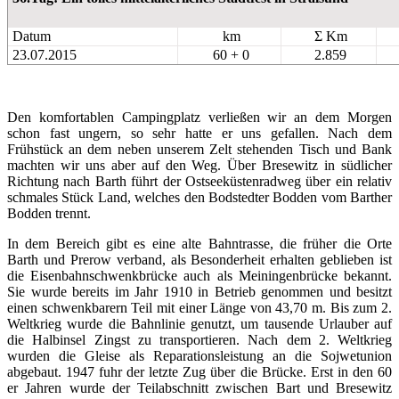
Datum
km
Σ Km
23.07.2015
60 + 0
2.859
Den komfortablen Campingplatz verließen wir an dem Morgen
schon fast ungern, so sehr hatte er uns gefallen. Nach dem
Frühstück an dem neben unserem Zelt stehenden Tisch und Bank
machten wir uns aber auf den Weg. Über Bresewitz in südlicher
Richtung nach Barth führt der Ostseeküstenradweg über ein relativ
schmales Stück Land, welches den Bodstedter Bodden vom Barther
Bodden trennt.
In dem Bereich gibt es eine alte Bahntrasse, die früher die Orte
Barth und Prerow verband, als Besonderheit erhalten geblieben ist
die Eisenbahnschwenkbrücke auch als Meiningenbrücke bekannt.
Sie wurde bereits im Jahr 1910 in Betrieb genommen und besitzt
einen schwenkbarern Teil mit einer Länge von 43,70 m. Bis zum 2.
Weltkrieg wurde die Bahnlinie genutzt, um tausende Urlauber auf
die Halbinsel Zingst zu transportieren. Nach dem 2. Weltkrieg
wurden die Gleise als Reparationsleistung an die Sojwetunion
abgebaut. 1947 fuhr der letzte Zug über die Brücke. Erst in den 60
er Jahren wurde der Teilabschnitt zwischen Bart und Bresewitz