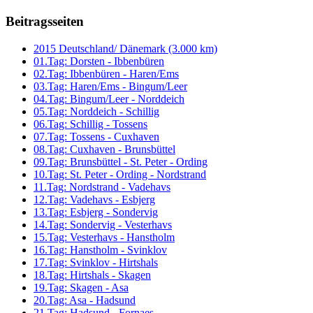
Beitragsseiten
2015 Deutschland/ Dänemark (3.000 km)
01.Tag: Dorsten - Ibbenbüren
02.Tag: Ibbenbüren - Haren/Ems
03.Tag: Haren/Ems - Bingum/Leer
04.Tag: Bingum/Leer - Norddeich
05.Tag: Norddeich - Schillig
06.Tag: Schillig - Tossens
07.Tag: Tossens - Cuxhaven
08.Tag: Cuxhaven - Brunsbüttel
09.Tag: Brunsbüttel - St. Peter - Ording
10.Tag: St. Peter - Ording - Nordstrand
11.Tag: Nordstrand - Vadehavs
12.Tag: Vadehavs - Esbjerg
13.Tag: Esbjerg - Sondervig
14.Tag: Sondervig - Vesterhavs
15.Tag: Vesterhavs - Hanstholm
16.Tag: Hanstholm - Svinklov
17.Tag: Svinklov - Hirtshals
18.Tag: Hirtshals - Skagen
19.Tag: Skagen - Asa
20.Tag: Asa - Hadsund
21.Tag: Hadsund - Fornaes