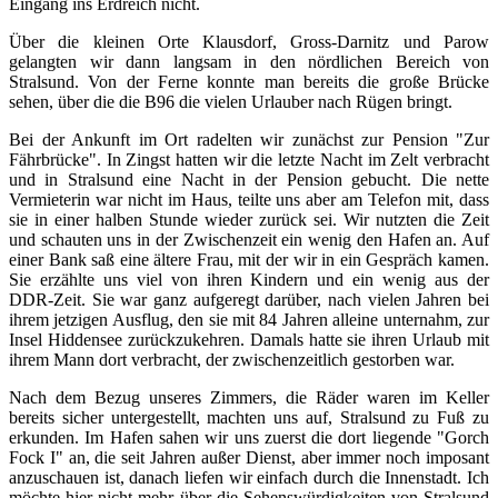
Eingang ins Erdreich nicht.
Über die kleinen Orte Klausdorf, Gross-Darnitz und Parow
gelangten wir dann langsam in den nördlichen Bereich von
Stralsund. Von der Ferne konnte man bereits die große Brücke
sehen, über die die B96 die vielen Urlauber nach Rügen bringt.
Bei der Ankunft im Ort radelten wir zunächst zur Pension "Zur
Fährbrücke". In Zingst hatten wir die letzte Nacht im Zelt verbracht
und in Stralsund eine Nacht in der Pension gebucht. Die nette
Vermieterin war nicht im Haus, teilte uns aber am Telefon mit, dass
sie in einer halben Stunde wieder zurück sei. Wir nutzten die Zeit
und schauten uns in der Zwischenzeit ein wenig den Hafen an. Auf
einer Bank saß eine ältere Frau, mit der wir in ein Gespräch kamen.
Sie erzählte uns viel von ihren Kindern und ein wenig aus der
DDR-Zeit. Sie war ganz aufgeregt darüber, nach vielen Jahren bei
ihrem jetzigen Ausflug, den sie mit 84 Jahren alleine unternahm, zur
Insel Hiddensee zurückzukehren. Damals hatte sie ihren Urlaub mit
ihrem Mann dort verbracht, der zwischenzeitlich gestorben war.
Nach dem Bezug unseres Zimmers, die Räder waren im Keller
bereits sicher untergestellt, machten uns auf, Stralsund zu Fuß zu
erkunden. Im Hafen sahen wir uns zuerst die dort liegende "Gorch
Fock I" an, die seit Jahren außer Dienst, aber immer noch imposant
anzuschauen ist, danach liefen wir einfach durch die Innenstadt. Ich
möchte hier nicht mehr über die Sehenswürdigkeiten von Stralsund