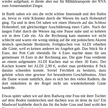
wieder aufgebaut, er diente aber nur für Militärtransporte der NVA
zum Armeestandort Zingst.
In Barth sahen wir uns die recht schöne Innenstadt und den Hafen
an, bevor es viele Kilomter durch die Wiesen bis nach Hohendorf
ging. Tja und in dem Ort sahen wir einen Hinweis auf das Schloss
Hohendorf, mit gleichzeitiger Auschilderung eines Cafes. Nach der
langen Fahrt durch die Wiesen lag eine Pause nahe und so kehrten
wir in dem Cafe ein. Als die Rechnung kam staunten wir nicht
schlecht und waren ein wenig stinkig auf die mit polnischem Akzent
deutsch sprechende Besitzerin. Fertigkuchen von ALDI erhielten
alle Gäste, weil es keinen anderen im Angebot gab. Das Stück für 4
Euro, der Pott Cafe ebenfalls für 4 Euro machte dann für uns
gemeinsam 16 Euro in der Rechnung aus. Die gute Frau verdiente
an einem aufgetauten ALDI Kuchen mal so eben 30 Euro. Der
Kuchen kostete bei ALDI 2,99 €, wobei man problemlos 8 Stck
daraius schneiden konnte. Soviel Frechheit zu besitzen, dazu
gehörte schon eine gewisse Art besonderem Geschäftssinns. Aber
die Dame wusste natürlich, dass es sich bei den vielen Radlern, die
dort einkehrten in der Regel nicht um wiederkehrende Gäste
handelte.
Etwas später sahen wir auf dem Radweg eine Frau mit ihrer Tochter
auf dem Boden rumkriechen und dachten was ist denn da los? Ein
Maulwurf krabbelte durch das für ihn hohe Gras und fand wohl den