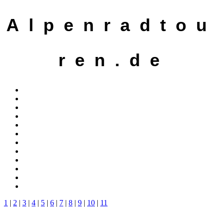
A l p e n r a d t o u
r e n . d e
1
|
2
|
3
|
4
|
5
|
6
|
7
|
8
|
9
|
10
|
11