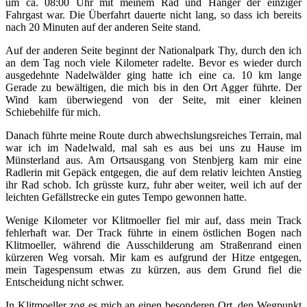
um ca. 08:00 Uhr mit meinem Rad und Hänger der einziger
Fahrgast war. Die Überfahrt dauerte nicht lang, so dass ich bereits
nach 20 Minuten auf der anderen Seite stand.
Auf der anderen Seite beginnt der Nationalpark Thy, durch den ich
an dem Tag noch viele Kilometer radelte. Bevor es wieder durch
ausgedehnte Nadelwälder ging hatte ich eine ca. 10 km lange
Gerade zu bewältigen, die mich bis in den Ort Agger führte. Der
Wind kam überwiegend von der Seite, mit einer kleinen
Schiebehilfe für mich.
Danach führte meine Route durch abwechslungsreiches Terrain, mal
war ich im Nadelwald, mal sah es aus bei uns zu Hause im
Münsterland aus. Am Ortsausgang von Stenbjerg kam mir eine
Radlerin mit Gepäck entgegen, die auf dem relativ leichten Anstieg
ihr Rad schob. Ich grüsste kurz, fuhr aber weiter, weil ich auf der
leichten Gefällstrecke ein gutes Tempo gewonnen hatte.
Wenige Kilometer vor Klitmoeller fiel mir auf, dass mein Track
fehlerhaft war. Der Track führte in einem östlichen Bogen nach
Klitmoeller, während die Ausschilderung am Straßenrand einen
kürzeren Weg vorsah. Mir kam es aufgrund der Hitze entgegen,
mein Tagespensum etwas zu kürzen, aus dem Grund fiel die
Entscheidung nicht schwer.
In Klitmoeller zog es mich an einen besonderen Ort, den Wegpunkt