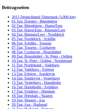
Beitragsseiten
2015 Deutschland/ Dänemark (3.000 km)
01.Tag: Dorsten - Ibbenbüren
02.Tag: Ibbenbüren - Haren/Ems
03.Tag: Haren/Ems - Bingum/Leer
04.Tag: Bingum/Leer - Norddeich
05.Tag: Norddeich - Schillig
06.Tag: Schillig - Tossens
07.Tag: Tossens - Cuxhaven
08.Tag: Cuxhaven - Brunsbüttel
09.Tag: Brunsbüttel - St. Peter - Ording
10.Tag: St. Peter - Ording - Nordstrand
11.Tag: Nordstrand - Vadehavs
12.Tag: Vadehavs - Esbjerg
13.Tag: Esbjerg - Sondervig
14.Tag: Sondervig - Vesterhavs
15.Tag: Vesterhavs - Hanstholm
16.Tag: Hanstholm - Svinklov
17.Tag: Svinklov - Hirtshals
18.Tag: Hirtshals - Skagen
19.Tag: Skagen - Asa
20.Tag: Asa - Hadsund
21.Tag: Hadsund - Fornaes