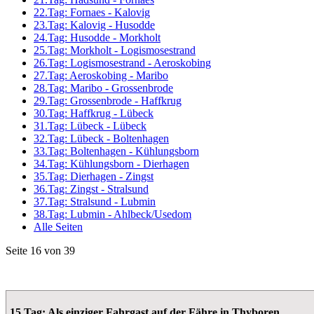
22.Tag: Fornaes - Kalovig
23.Tag: Kalovig - Husodde
24.Tag: Husodde - Morkholt
25.Tag: Morkholt - Logismosestrand
26.Tag: Logismosestrand - Aeroskobing
27.Tag: Aeroskobing - Maribo
28.Tag: Maribo - Grossenbrode
29.Tag: Grossenbrode - Haffkrug
30.Tag: Haffkrug - Lübeck
31.Tag: Lübeck - Lübeck
32.Tag: Lübeck - Boltenhagen
33.Tag: Boltenhagen - Kühlungsborn
34.Tag: Kühlungsborn - Dierhagen
35.Tag: Dierhagen - Zingst
36.Tag: Zingst - Stralsund
37.Tag: Stralsund - Lubmin
38.Tag: Lubmin - Ahlbeck/Usedom
Alle Seiten
Seite 16 von 39
15.Tag: Als einziger Fahrgast auf der Fähre in Thyboren