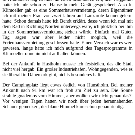
hatte ich mir schon zu Hause in mein Gerät gespeichert. Also in
Klimoeller gab es eine Sommerhausvermietung, deren Eigentümer
ich mit meiner Frau vor zwei Jahren auf Lanzarote kennengelernt
hatte. Schon damals hatte ich Bendt erklärt, dasss wenn ich mal mit
dem Rad in Richtung Norden unterwegs wäre, ich plötzlich bei ihm
in der Sommerhausvermietung stehen würde. Einfach mal Guten
Tag sagen war aber leider nicht möglich, weil die
Ferienhausvermietung geschlossen hatte. Einen Versuch war es wert
gewesen, lange hätte ich mich aufgrund des Tagesprogramms in
Klitmoeller ohnehin nicht aufhalten können.
Bei der Ankunft in Hastholm musste ich feststellen, das die Stadt
nicht viel hergab. Ein großer Industriehafen, Wohngegenden, wie es
sie überall in Dänemark gibt, nichts besonderes halt.
Der Campingplatz liegt etwas östlich von Hanstholm. Bei meiner
Ankunft nach 91 km war ich froh am Ziel zu sein. Die Sonne
strahlte gnadenlos vom Himmel, aber wollten wir nicht genau das?.
Vor wenigen Tagen hatten wir noch über jeden herannahenden
Schauer gemeckert, der blaue Himmel kam schon genau richtig.