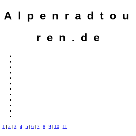
A l p e n r a d t o u
r e n . d e
1
|
2
|
3
|
4
|
5
|
6
|
7
|
8
|
9
|
10
|
11