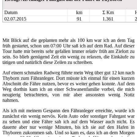
Datum
km
Σ Km
02.07.2015
91
1.361
2
Mit Blick auf die geplanten mehr als 100 km war ich an dem Tag
früh gestartet, schon um 07:00 Uhr saß ich auf dem Rad. Auf dieser
Tour hatte mir bereits sehr gefallen immer relativ früh am Zielort zu
sein. So blieb genügend Zeit ein wenig zu relaxen, die Einkäufe zu
tätigen und natürlich diese Zeilen zu schreiben.
Auf einem schmalen Radweg führte mein Weg über gut 12 km nach
Thyborn zum Fähranleger. Dort müsste ich einmal für einen kurzen
Abschnitt die Fähre nutzen, bevor es weiter gehen konnte. Auf dem
Weg dorthin kam ich an einer Schwanenfamilie vorbei, die mich
neugierig betrachteten, von mir aber ansonsten wenig Notiz
nahmen.
Als ich mit meinem Gespann den Fähranleger erreichte, wurde ich
zunächst ein wenig nervös. Kein Auto oder sonstiger Fahrgast war
zu sehen und eine Fähre sah ich auf dem Wasser auch nicht. Es
dauerte aber nur wenige Minuten, bis ich sie auf den Hafen in
Thyboren zukommen sah. Und so kam es, dass ich an dem Morgen