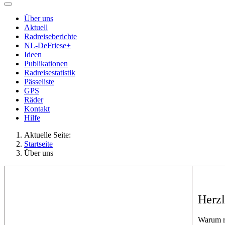
Über uns
Aktuell
Radreiseberichte
NL-DeFriese+
Ideen
Publikationen
Radreisestatistik
Pässeliste
GPS
Räder
Kontakt
Hilfe
Aktuelle Seite:
Startseite
Über uns
Herzl
Warum r