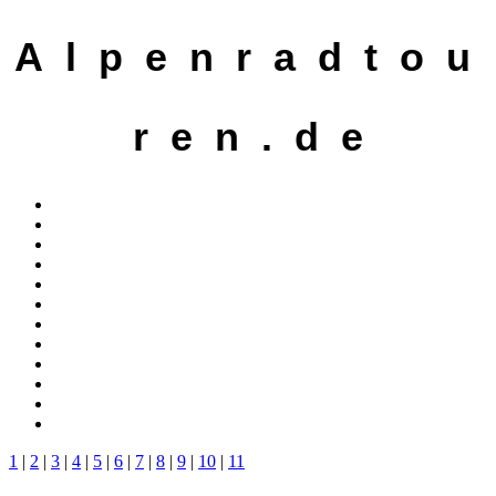
A l p e n r a d t o u
r e n . d e
1
|
2
|
3
|
4
|
5
|
6
|
7
|
8
|
9
|
10
|
11