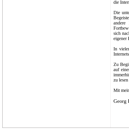
die Inte
Die unt
Begeiste
andere 
Fortbewe
sich na
eigener 
In viel
Internet
Zu Begi
auf eine
immerhin
zu lesen
Mit mein
Georg 