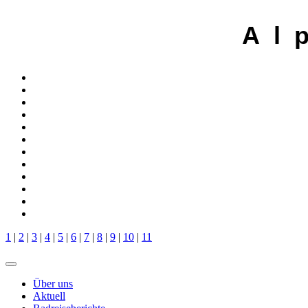
A l 
1
|
2
|
3
|
4
|
5
|
6
|
7
|
8
|
9
|
10
|
11
Über uns
Aktuell