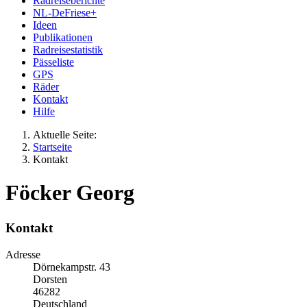
Radreiseberichte
NL-DeFriese+
Ideen
Publikationen
Radreisestatistik
Pässeliste
GPS
Räder
Kontakt
Hilfe
Aktuelle Seite:
Startseite
Kontakt
Föcker Georg
Kontakt
Adresse
Dörnekampstr. 43
Dorsten
46282
Deutschland