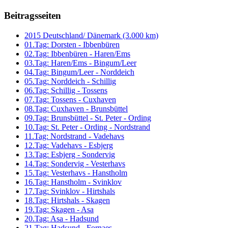
Beitragsseiten
2015 Deutschland/ Dänemark (3.000 km)
01.Tag: Dorsten - Ibbenbüren
02.Tag: Ibbenbüren - Haren/Ems
03.Tag: Haren/Ems - Bingum/Leer
04.Tag: Bingum/Leer - Norddeich
05.Tag: Norddeich - Schillig
06.Tag: Schillig - Tossens
07.Tag: Tossens - Cuxhaven
08.Tag: Cuxhaven - Brunsbüttel
09.Tag: Brunsbüttel - St. Peter - Ording
10.Tag: St. Peter - Ording - Nordstrand
11.Tag: Nordstrand - Vadehavs
12.Tag: Vadehavs - Esbjerg
13.Tag: Esbjerg - Sondervig
14.Tag: Sondervig - Vesterhavs
15.Tag: Vesterhavs - Hanstholm
16.Tag: Hanstholm - Svinklov
17.Tag: Svinklov - Hirtshals
18.Tag: Hirtshals - Skagen
19.Tag: Skagen - Asa
20.Tag: Asa - Hadsund
21.Tag: Hadsund - Fornaes