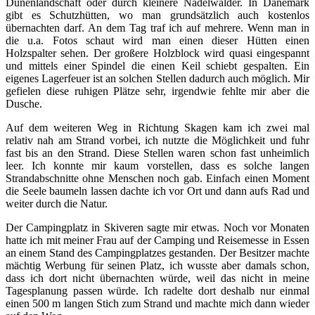
Dünenlandschaft oder durch kleinere Nadelwälder. In Dänemark
gibt es Schutzhütten, wo man grundsätzlich auch kostenlos
übernachten darf. An dem Tag traf ich auf mehrere. Wenn man in
die u.a. Fotos schaut wird man einen dieser Hütten einen
Holzspalter sehen. Der großere Holzblock wird quasi eingespannt
und mittels einer Spindel die einen Keil schiebt gespalten. Ein
eigenes Lagerfeuer ist an solchen Stellen dadurch auch möglich. Mir
gefielen diese ruhigen Plätze sehr, irgendwie fehlte mir aber die
Dusche.
Auf dem weiteren Weg in Richtung Skagen kam ich zwei mal
relativ nah am Strand vorbei, ich nutzte die Möglichkeit und fuhr
fast bis an den Strand. Diese Stellen waren schon fast unheimlich
leer. Ich konnte mir kaum vorstellen, dass es solche langen
Strandabschnitte ohne Menschen noch gab. Einfach einen Moment
die Seele baumeln lassen dachte ich vor Ort und dann aufs Rad und
weiter durch die Natur.
Der Campingplatz in Skiveren sagte mir etwas. Noch vor Monaten
hatte ich mit meiner Frau auf der Camping und Reisemesse in Essen
an einem Stand des Campingplatzes gestanden. Der Besitzer machte
mächtig Werbung für seinen Platz, ich wusste aber damals schon,
dass ich dort nicht übernachten würde, weil das nicht in meine
Tagesplanung passen würde. Ich radelte dort deshalb nur einmal
einen 500 m langen Stich zum Strand und machte mich dann wieder