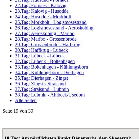
22.Tag: Fornaes - Kalovig
23.Tag: Kalovig - Husodde
24.Tag: Husodde - Morkholt
25.Tag: Morkholt - Logismosestrand
26.Tag: Logismosestrand - Aeroskobing
27.Tag: Aeroskobing - Maribo
28.Tag: Maribo - Grossenbrode
29.Tag: Grossenbrode - Haffkrug
30.Tag: Haffkrug - Lübeck
31.Tag: Lübeck - Lübeck
32.Tag: Lübeck - Boltenhagen
33.Tag: Boltenhagen - Kühlungsborn
34.Tag: Kühlungsborn - Dierhagen
35.Tag: Dierhagen - Zingst
36.Tag: Zingst - Stralsund
37.Tag: Stralsund - Lubmin
38.Tag: Lubmin - Ahlbeck/Usedom
Alle Seiten
Seite 19 von 39
18.Tag: Am nördlichsten Punkt Dänemarks, dem Skagerrak