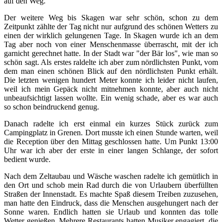
auf den Weg.
Der weitere Weg bis Skagen war sehr schön, schon zu dem
Zeitpunkt zählte der Tag nicht nur aufgrund des schönen Wetters zu
einen der wirklich gelungenen Tage. In Skagen wurde ich an dem
Tag aber noch von einer Menschenmasse überrascht, mit der ich
garnicht gerechnet hatte. In der Stadt war "der Bär los", wie man so
schön sagt. Als erstes raldelte ich aber zum nördlichsten Punkt, vom
dem man einen schönen Blick auf den nördlichsten Punkt erhält.
Die letzten wenigen hundert Meter konnte ich leider nicht laufen,
weil ich mein Gepäck nicht mitnehmen konnte, aber auch nicht
unbeaufsichtigt lassen wollte. Ein wenig schade, aber es war auch
so schon beindruckend genug.
Danach radelte ich erst einmal ein kurzes Stück zurück zum
Campingplatz in Grenen. Dort musste ich einen Stunde warten, weil
die Reception über den Mittag geschlossen hatte. Um Punkt 13:00
Uhr war ich aber der erste in einer langen Schlange, der sofort
bedient wurde.
Nach dem Zeltaubau und Wäsche waschen radelte ich gemütlich in
den Ort und schob mein Rad durch die von Urlaubern überfüllten
Straßen der Innenstadt. Es machte Spaß diesem Treiben zuzusehen,
man hatte den Eindruck, dass die Menschen ausgehungert nach der
Sonne waren. Endlich hatten sie Urlaub und konnten das tolle
Wetter genießen. Mehrere Restaurants hatten Musiker engagiert, die