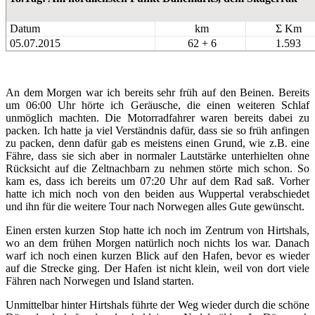
Datum
km
Σ Km
05.07.2015
62 + 6
1.593
An dem Morgen war ich bereits sehr früh auf den Beinen. Bereits
um 06:00 Uhr hörte ich Geräusche, die einen weiteren Schlaf
unmöglich machten. Die Motorradfahrer waren bereits dabei zu
packen. Ich hatte ja viel Verständnis dafür, dass sie so früh anfingen
zu packen, denn dafür gab es meistens einen Grund, wie z.B. eine
Fähre, dass sie sich aber in normaler Lautstärke unterhielten ohne
Rücksicht auf die Zeltnachbarn zu nehmen störte mich schon. So
kam es, dass ich bereits um 07:20 Uhr auf dem Rad saß. Vorher
hatte ich mich noch von den beiden aus Wuppertal verabschiedet
und ihn für die weitere Tour nach Norwegen alles Gute gewünscht.
Einen ersten kurzen Stop hatte ich noch im Zentrum von Hirtshals,
wo an dem frühen Morgen natürlich noch nichts los war. Danach
warf ich noch einen kurzen Blick auf den Hafen, bevor es wieder
auf die Strecke ging. Der Hafen ist nicht klein, weil von dort viele
Fähren nach Norwegen und Island starten.
Unmittelbar hinter Hirtshals führte der Weg wieder durch die schöne