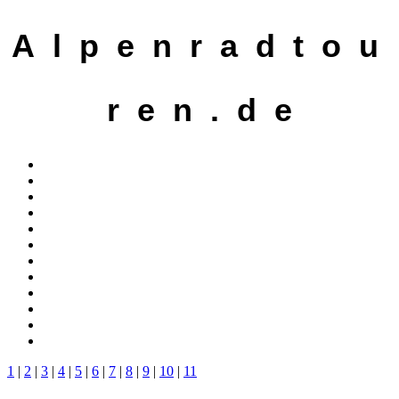
A l p e n r a d t o u
r e n . d e
1
|
2
|
3
|
4
|
5
|
6
|
7
|
8
|
9
|
10
|
11