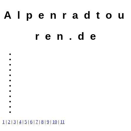
A l p e n r a d t o u
r e n . d e
1
|
2
|
3
|
4
|
5
|
6
|
7
|
8
|
9
|
10
|
11