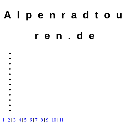
A l p e n r a d t o u
r e n . d e
1
|
2
|
3
|
4
|
5
|
6
|
7
|
8
|
9
|
10
|
11