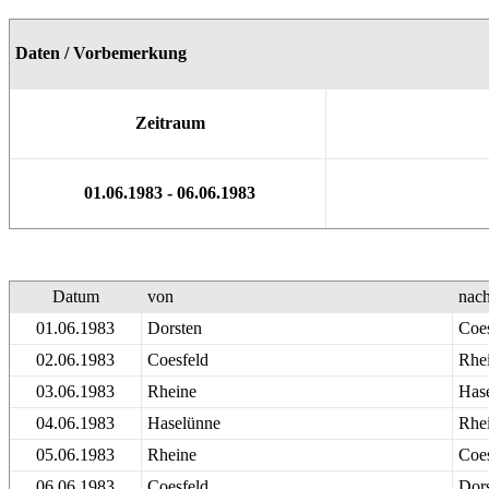
Daten / Vorbemerkung
Zeitraum
01.06.1983 - 06.06.1983
Datum
von
nac
01.06.1983
Dorsten
Coes
02.06.1983
Coesfeld
Rhe
03.06.1983
Rheine
Has
04.06.1983
Haselünne
Rhe
05.06.1983
Rheine
Coes
06.06.1983
Coesfeld
Dor