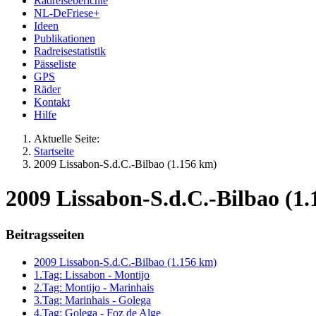
Radreiseberichte
NL-DeFriese+
Ideen
Publikationen
Radreisestatistik
Pässeliste
GPS
Räder
Kontakt
Hilfe
Aktuelle Seite:
Startseite
2009 Lissabon-S.d.C.-Bilbao (1.156 km)
2009 Lissabon-S.d.C.-Bilbao (1.1
Beitragsseiten
2009 Lissabon-S.d.C.-Bilbao (1.156 km)
1.Tag: Lissabon - Montijo
2.Tag: Montijo - Marinhais
3.Tag: Marinhais - Golega
4.Tag: Golega - Foz de Alge