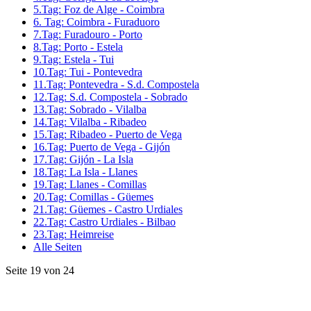
5.Tag: Foz de Alge - Coimbra
6. Tag: Coimbra - Furaduoro
7.Tag: Furadouro - Porto
8.Tag: Porto - Estela
9.Tag: Estela - Tui
10.Tag: Tui - Pontevedra
11.Tag: Pontevedra - S.d. Compostela
12.Tag: S.d. Compostela - Sobrado
13.Tag: Sobrado - Vilalba
14.Tag: Vilalba - Ribadeo
15.Tag: Ribadeo - Puerto de Vega
16.Tag: Puerto de Vega - Gijón
17.Tag: Gijón - La Isla
18.Tag: La Isla - Llanes
19.Tag: Llanes - Comillas
20.Tag: Comillas - Güemes
21.Tag: Güemes - Castro Urdiales
22.Tag: Castro Urdiales - Bilbao
23.Tag: Heimreise
Alle Seiten
Seite 19 von 24