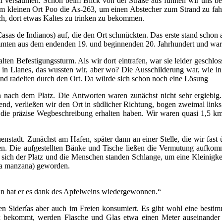
all versäumen. Schon beim Blick von der Straße aus fühlten wir uns b
 im kleinen Ort Poo die As-263, um einen Abstecher zum Strand zu fah
ch, dort etwas Kaltes zu trinken zu bekommen.
(Casas de Indianos) auf, die den Ort schmückten. Das erste stand schon 
tammten aus dem endenden 19. und beginnenden 20. Jahrhundert und w
alten Befestigungssturm. Als wir dort eintrafen, war sie leider geschl
in Llanes, das wussten wir, aber wo? Die Ausschilderung war, wie in 
 und radelten durch den Ort. Da würde sich schon noch eine Lösung
nach dem Platz. Die Antworten waren zunächst nicht sehr ergiebig. Vo
nd, verließen wir den Ort in südlicher Richtung, bogen zweimal links 
 die präzise Wegbeschreibung erhalten haben. Wir waren quasi 1,5 km 
nstadt. Zunächst am Hafen, später dann an einer Stelle, die wir fast 
en. Die aufgestellten Bänke und Tische ließen die Vermutung aufkomm
e sich der Platz und die Menschen standen Schlange, um eine Kleinigke
 la manzana) geworden.
nn hat er es dank des Apfelweins wiedergewonnen.“
osen Siderías aber auch im Freien konsumiert. Es gibt wohl eine besti
 bekommt, werden Flasche und Glas etwa einen Meter auseinander g