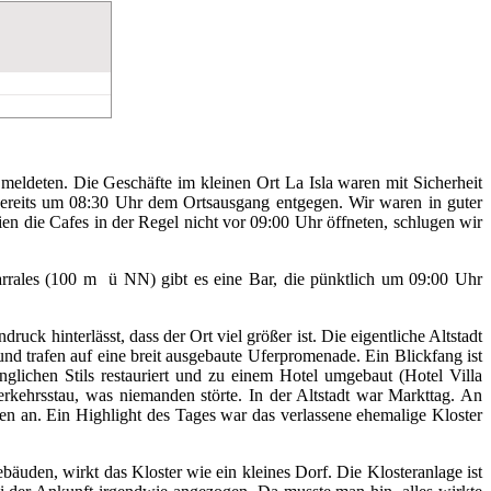
 meldeten. Die Geschäfte im kleinen Ort La Isla waren mit Sicherheit
bereits um 08:30 Uhr dem Ortsausgang entgegen. Wir waren in guter
 die Cafes in der Regel nicht vor 09:00 Uhr öffneten, schlugen wir
arrales (100 m ü NN) gibt es eine Bar, die pünktlich um 09:00 Uhr
uck hinterlässt, dass der Ort viel größer ist. Die eigentliche Altstadt
und trafen auf eine breit ausgebaute Uferpromenade. Ein Blickfang ist
nglichen Stils restauriert und zu einem Hotel umgebaut (Hotel Villa
erkehrsstau, was niemanden störte. In der Altstadt war Markttag. An
n an. Ein Highlight des Tages war das verlassene ehemalige Kloster
äuden, wirkt das Kloster wie ein kleines Dorf. Die Klosteranlage ist