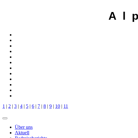
A l 
1
|
2
|
3
|
4
|
5
|
6
|
7
|
8
|
9
|
10
|
11
Über uns
Aktuell