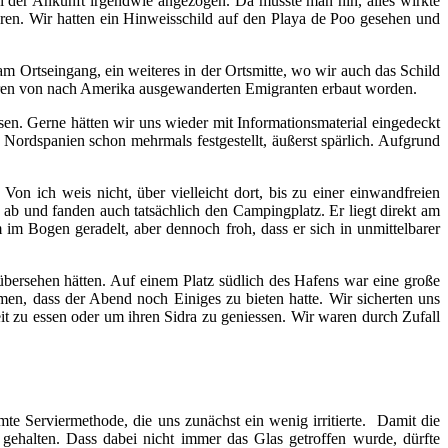
ei der Ankunft irgendwie angezogen. Da musste man hin, alles wirkte
ren. Wir hatten ein Hinweisschild auf den Playa de Poo gesehen und
am Ortseingang, ein weiteres in der Ortsmitte, wo wir auch das Schild
aren von nach Amerika ausgewanderten Emigranten erbaut worden.
ossen. Gerne hätten wir uns wieder mit Informationsmaterial eingedeckt
Nordspanien schon mehrmals festgestellt, äußerst spärlich. Aufgrund
n ich weis nicht, über vielleicht dort, bis zu einer einwandfreien
ab und fanden auch tatsächlich den Campingplatz. Er liegt direkt am
im Bogen geradelt, aber dennoch froh, dass er sich in unmittelbarer
übersehen hätten. Auf einem Platz südlich des Hafens war eine große
en, dass der Abend noch Einiges zu bieten hatte. Wir sicherten uns
it zu essen oder um ihren Sidra zu geniessen. Wir waren durch Zufall
mmte Serviermethode, die uns zunächst ein wenig irritierte. Damit die
ehalten. Dass dabei nicht immer das Glas getroffen wurde, dürfte