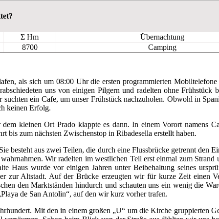
tet?
Σ Hm
Übernachtung
8700
Camping
lafen, als sich um 08:00 Uhr die ersten programmierten Mobiltelefone
rabschiedeten uns von einigen Pilgern und radelten ohne Frühstück 
 suchten ein Cafe, um unser Frühstück nachzuholen. Obwohl in Spanien
ch keinen Erfolg.
r dem kleinen Ort Prado klappte es dann. In einem Vorort namens C
hrt bis zum nächsten Zwischenstop in Ribadesella erstellt haben.
e besteht aus zwei Teilen, die durch eine Flussbrücke getrennt den Eindr
ts wahrnahmen. Wir radelten im westlichen Teil erst einmal zum Strand 
alte Haus wurde vor einigen Jahren unter Beibehaltung seines ursprü
r zur Altstadt. Auf der Brücke erzeugten wir für kurze Zeit einen V
chen den Marktständen hindurch und schauten uns ein wenig die Ware
Playa de San Antolin“, auf den wir kurz vorher trafen.
Jahrhundert. Mit den in einem großen „U“ um die Kirche gruppierten Geb