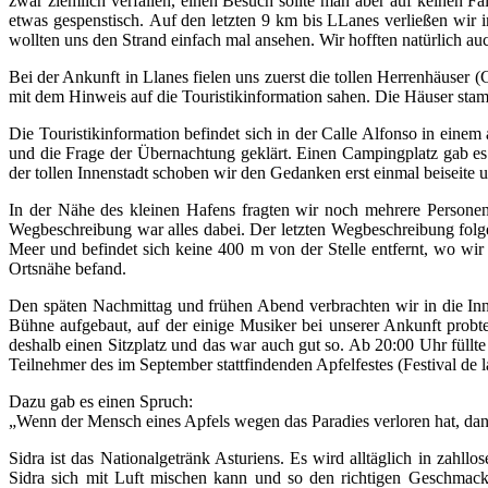
zwar ziemlich verfallen, einen Besuch sollte man aber auf keinen F
etwas gespenstisch. Auf den letzten 9 km bis LLanes verließen wir
wollten uns den Strand einfach mal ansehen. Wir hofften natürlich au
Bei der Ankunft in Llanes fielen uns zuerst die tollen Herrenhäuser 
mit dem Hinweis auf die Touristikinformation sahen. Die Häuser s
Die Touristikinformation befindet sich in der Calle Alfonso in einem 
und die Frage der Übernachtung geklärt. Einen Campingplatz gab es 
der tollen Innenstadt schoben wir den Gedanken erst einmal beiseite
In der Nähe des kleinen Hafens fragten wir noch mehrere Personen 
Wegbeschreibung war alles dabei. Der letzten Wegbeschreibung folge
Meer und befindet sich keine 400 m von der Stelle entfernt, wo wir
Ortsnähe befand.
Den späten Nachmittag und frühen Abend verbrachten wir in die Inne
Bühne aufgebaut, auf der einige Musiker bei unserer Ankunft probt
deshalb einen Sitzplatz und das war auch gut so. Ab 20:00 Uhr füllt
Teilnehmer des im September stattfindenden Apfelfestes (Festival de
Dazu gab es einen Spruch:
„Wenn der Mensch eines Apfels wegen das Paradies verloren hat, da
Sidra ist das Nationalgetränk Asturiens. Es wird alltäglich in zahll
Sidra sich mit Luft mischen kann und so den richtigen Geschmack