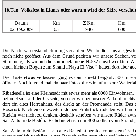
18.Tag: Volksfest in Llanes oder warum wird der Sidre verschüt
Datum
Km
Σ Km
Hm
02. 09.2009
63
946
600
Die Nacht war erstaunlich ruhig verlaufen. Wir fühlten uns ausgesch
noch nicht geöffnet. Aus dem Grund packten wir unsere Sachen, ve
Stimmung, als wir auf die kaum befahrene N-632 einschwenkten. Wir
einen kleinen Bogen zum Strand „Playa El Viso“, hatten dort aber au
Die Küste etwas verlassend ging es dann direkt bergauf. 500 m vo
öffnete. Nachfolgend mal ein paar Fotos, die wir auf unserer Weiterfa
Ribadesella ist eine Kleinstadt mit etwas mehr als 6000 Einwohnern. Si
befindet sich auf der Ostseite, von der wir bei unserer Ankunft nich
dort ein altes Herrenhaus, das direkt an der Promenade steht. Das 
Rosario). Nach einem zweiten kleinen Frühstück radelten wir hinübe
Radeln war nicht zu denken, deshalb schoben wir unsere Räder zwis
San Antolin de Bedón. Es befindet sich nur 300 südlich vom Strand „
San Antolin de Bedón ist ein altes Benediktinerkloster aus dem 13. 