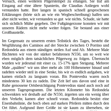
Versuch, einen weiteren Pilgerstempel zu erlangen. Sie traf am
Eingang auf eine ältere Spanierin, die Claudias Anliegen wohl
verstanden hatte. Ihre langen in spanisch schnell gesprochenen
Erklärungen (hörte sich an wie ein Wegbeschreibung) halfen uns
aber nicht weiter, wir verstanden so gut wie nichts. Schade, sie hatte
sich sichtlich Mühe gegeben. Der Fußgängerzone konnten wir mit
unseren Rädern nicht mehr weiter folgen. Sie bestand aus einer
Großbaustelle.
Im Gegensatz zu unserem ersten Teilstück des Tages, besteht die
Wegführung des Caminos auf der Strecke zwischen O Porrino und
Redondela aus einem ständigen steilen Auf und Ab. Mehrere Male
flüchteten wir von der stärker befahrenen N550, um so weit wie
eben möglich dem tatsächlichen Pilgerweg zu folgen. Überrascht
wurden wir jedesmal mit einer ca. 15-17% igen Steigung. Mehrere
Male „quälten“ wir uns über mehr als 100 Höhenmeter hinauf und
radelten wieder steil in eine Senke, bis wir es endlich aufgaben, wir
kamen einfach zu langsam voran. Bis Pontevedra waren noch
mindestens 30 km zu radeln. Die Zeit lief uns davon und eine in
Ruhe genossene Ortsbesichtigung Pontevedras stand auch noch auf
unserem Tagesprogramm. Die letzten Kilometer bis Redondela
schwenkten wir deshalb auf die N550, ärgerten uns ein wenig über
den Verkehr, kamen aber schnell voran. Redondela besitzt eine
Eisenbahnlinie, die hoch oben auf starken Pfeilern mitten durch den
Ort führt. Aufgrund ihrer Größe ist sie kaum zu übersehen, sie