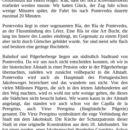
Ortszentrum auf einem Hügel. Klar, dass der noch schweißtreibend
erarbeitet werden musste. Wir hatten Glück, der Zug fuhr schon
wenige Minuten später, die Fahrt bis nach Pontevedra dauerte
maximal 20 Minuten.
Pontevedra liegt in einer sogenannten Ría, der Ría de Pontevedra,
an der Flussmündung des Lérez. Eine Ría ist eine Art Bucht, die
lang ins Innere des Landes eindringt, im Gegensatz zu einem Fjord
aber nicht durch Gletscher gebildet wurde. Sie sind meist sehr flach
und besitzen eine geringe Buchttiefe.
Bahnhof und Pilgerherberge liegen am südöstlich Stadtrand von
Pontevedra. Da wir uns noch nicht entscheiden konnten, ob wir in
der historischen Altstadt in einer Pension oder in der Pilgerherberge
übernachten, radelten wir zunächst vollbepackt in die Altstadt.
Pontevedra wird auch als Hauptstadt des Portugiesischen
Jakobsweges bezeichnet und das wunderte uns nicht. Von den
vielen Millionen Pilgern, die sich in den letzten Jahrhunderten auf
den Weg machten, wird es wohl nur sehr wenige geben, die dieses
alte Städtchen nicht besucht haben. Wir waren kaum in der Altstadt
angelangt, das standen wir auch schon vor der Capilla de la
Peregrino, auch Virxe Peregrina (Jüngfräuliche Pilgerin)
genannt. Die Virxe Peregrino symbolisiert die enge Verbindung der
Stadt mit dem Jakobskult. Die Kirche der Schutzpatronin dieser
Stadt ist eine originelle Konstruktion aus dem 18. Jahrhundert. Sie
hat einen runden, einer Jakobsmuschel ähnelnden Grundriss. Schon