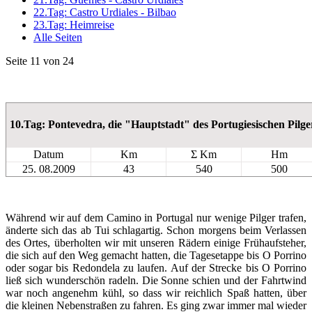
22.Tag: Castro Urdiales - Bilbao
23.Tag: Heimreise
Alle Seiten
Seite 11 von 24
10.Tag: Pontevedra, die "Hauptstadt" des Portugiesischen Pilg
Datum
Km
Σ Km
Hm
25. 08.2009
43
540
500
Während wir auf dem Camino in Portugal nur wenige Pilger trafen,
änderte sich das ab Tui schlagartig. Schon morgens beim Verlassen
des Ortes, überholten wir mit unseren Rädern einige Frühaufsteher,
die sich auf den Weg gemacht hatten, die Tagesetappe bis O Porrino
oder sogar bis Redondela zu laufen. Auf der Strecke bis O Porrino
ließ sich wunderschön radeln. Die Sonne schien und der Fahrtwind
war noch angenehm kühl, so dass wir reichlich Spaß hatten, über
die kleinen Nebenstraßen zu fahren. Es ging zwar immer mal wieder