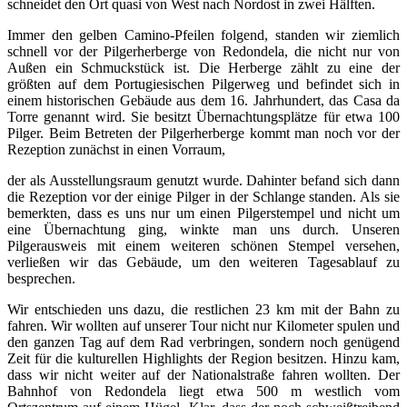
schneidet den Ort quasi von West nach Nordost in zwei Hälften.
Immer den gelben Camino-Pfeilen folgend, standen wir ziemlich
schnell vor der Pilgerherberge von Redondela, die nicht nur von
Außen ein Schmuckstück ist. Die Herberge zählt zu eine der
größten auf dem Portugiesischen Pilgerweg und befindet sich in
einem historischen Gebäude aus dem 16. Jahrhundert, das Casa da
Torre genannt wird. Sie besitzt Übernachtungsplätze für etwa 100
Pilger. Beim Betreten der Pilgerherberge kommt man noch vor der
Rezeption zunächst in einen Vorraum,
der als Ausstellungsraum genutzt wurde. Dahinter befand sich dann
die Rezeption vor der einige Pilger in der Schlange standen. Als sie
bemerkten, dass es uns nur um einen Pilgerstempel und nicht um
eine Übernachtung ging, winkte man uns durch. Unseren
Pilgerausweis mit einem weiteren schönen Stempel versehen,
verließen wir das Gebäude, um den weiteren Tagesablauf zu
besprechen.
Wir entschieden uns dazu, die restlichen 23 km mit der Bahn zu
fahren. Wir wollten auf unserer Tour nicht nur Kilometer spulen und
den ganzen Tag auf dem Rad verbringen, sondern noch genügend
Zeit für die kulturellen Highlights der Region besitzen. Hinzu kam,
dass wir nicht weiter auf der Nationalstraße fahren wollten. Der
Bahnhof von Redondela liegt etwa 500 m westlich vom