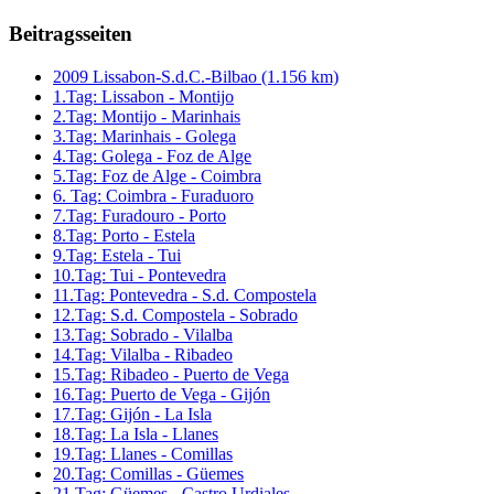
Beitragsseiten
2009 Lissabon-S.d.C.-Bilbao (1.156 km)
1.Tag: Lissabon - Montijo
2.Tag: Montijo - Marinhais
3.Tag: Marinhais - Golega
4.Tag: Golega - Foz de Alge
5.Tag: Foz de Alge - Coimbra
6. Tag: Coimbra - Furaduoro
7.Tag: Furadouro - Porto
8.Tag: Porto - Estela
9.Tag: Estela - Tui
10.Tag: Tui - Pontevedra
11.Tag: Pontevedra - S.d. Compostela
12.Tag: S.d. Compostela - Sobrado
13.Tag: Sobrado - Vilalba
14.Tag: Vilalba - Ribadeo
15.Tag: Ribadeo - Puerto de Vega
16.Tag: Puerto de Vega - Gijón
17.Tag: Gijón - La Isla
18.Tag: La Isla - Llanes
19.Tag: Llanes - Comillas
20.Tag: Comillas - Güemes
21.Tag: Güemes - Castro Urdiales