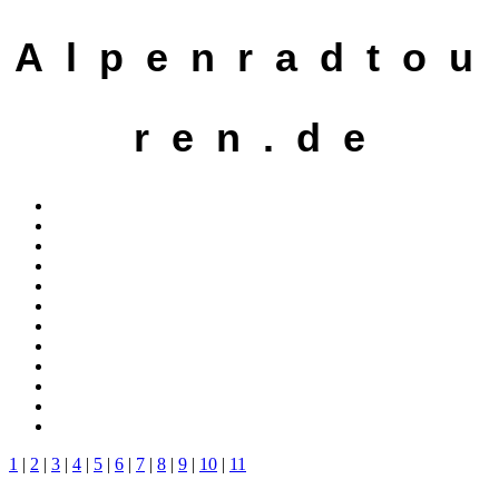
A l p e n r a d t o u
r e n . d e
1
|
2
|
3
|
4
|
5
|
6
|
7
|
8
|
9
|
10
|
11