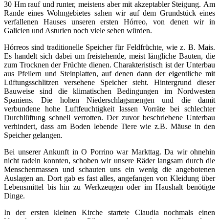
30 Hm rauf und runter, meistens aber mit akzeptabler Steigung. Am
Rande eines Wohngebietes sahen wir auf dem Grundstück eines
verfallenen Hauses unseren ersten Hórreo, von denen wir in
Galicien und Asturien noch viele sehen würden.
Hórreos sind traditionelle Speicher für Feldfrüchte, wie z. B. Mais.
Es handelt sich dabei um freistehende, meist längliche Bauten, die
zum Trocknen der Früchte dienen. Charakteristisch ist der Unterbau
aus Pfeilern und Steinplatten, auf denen dann der eigentliche mit
Lüftungsschlitzen versehene Speicher steht. Hintergrund dieser
Bauweise sind die klimatischen Bedingungen im Nordwesten
Spaniens. Die hohen Niederschlagsmengen und die damit
verbundene hohe Luftfeuchtigkeit lassen Vorräte bei schlechter
Durchlüftung schnell verrotten. Der zuvor beschriebene Unterbau
verhindert, dass am Boden lebende Tiere wie z.B. Mäuse in den
Speicher gelangen.
Bei unserer Ankunft in O Porrino war Markttag. Da wir ohnehin
nicht radeln konnten, schoben wir unsere Räder langsam durch die
Menschenmassen und schauten uns ein wenig die angebotenen
Auslagen an. Dort gab es fast alles, angefangen von Kleidung über
Lebensmittel bis hin zu Werkzeugen oder im Haushalt benötigte
Dinge.
In der ersten kleinen Kirche startete Claudia nochmals einen