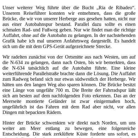
Unser weiterer Weg führte über die Bucht „Ria de Ribadeo“.
Unserem Reiseführer konnten wir entnehmen, dass die große
Brücke, die wir von unserer Herberge aus gesehen hatten, nicht nur
aus einer Autobahnspur bestand. Parallel dazu sollte es einen
schmalen Rad- und Fußweg geben. Nur wie findet man die richtige
Auffahrt, ohne auf die Autobahn zu gelangen. In der nachstehenden
Grafik habe ich mal unseren Anfahrtsweg dargestellt. Es handelt
sich um die mit dem GPS-Gerät aufgezeichnete Strecke.
Wir radelten zunächst von der Ortsmitte aus nach Westen, um auf
die N-634 zu gelangen, dann nach Osten, bis wir bemerkten, dass
die N-634 tatsächlich auf die Autobahn führte. Eine kleine
weiterführende Parallelstraße brachte dann die Lösung. Die Auffahrt
zum Radweg befand sich nur etwas südwestlich der Herberge. Wir
hätten uns den langen Weg also sparen können. Die Brücke besitzt
eine Länge von ungefähr 700 m. Die Breite der Fahrradspur läßt
sich am besten auf dem nachfolgenden Foto erkennen. Das an der
Meerseite montierte Geländer ist zwar einigermaßen hoch,
ungefährlich ist das Fahren mit dem Rad aber nicht, vor allen
Dingen mit bepackten Rädern.
Hinter der Brücke schwenkten wir direkt nach Norden, um uns
weiter am Meer entlang zu bewegen, eine folgenreiche
Entscheidung. Die stark zerklüftete Küste forderte uns sofort, es