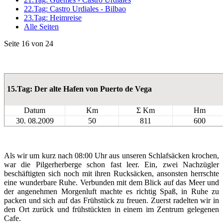
22.Tag: Castro Urdiales - Bilbao
23.Tag: Heimreise
Alle Seiten
Seite 16 von 24
15.Tag: Der alte Hafen von Puerto de Vega
Datum
Km
Σ Km
Hm
30. 08.2009
50
811
600
Als wir um kurz nach 08:00 Uhr aus unseren Schlafsäcken krochen,
war die Pilgerherberge schon fast leer. Ein, zwei Nachzügler
beschäftigten sich noch mit ihren Rucksäcken, ansonsten herrschte
eine wunderbare Ruhe. Verbunden mit dem Blick auf das Meer und
der angenehmen Morgenluft machte es richtig Spaß, in Ruhe zu
packen und sich auf das Frühstück zu freuen. Zuerst radelten wir in
den Ort zurück und frühstückten in einem im Zentrum gelegenen
Cafe.