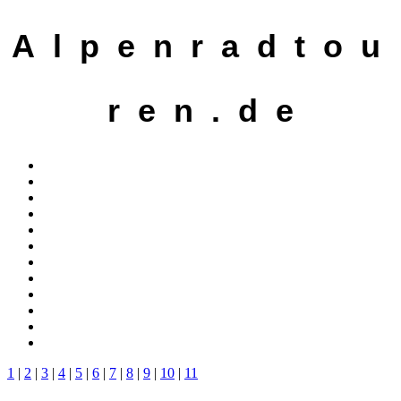
A l p e n r a d t o u
r e n . d e
1
|
2
|
3
|
4
|
5
|
6
|
7
|
8
|
9
|
10
|
11