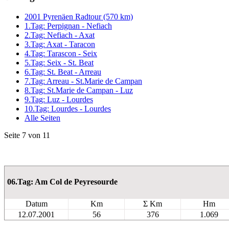
2001 Pyrenäen Radtour (570 km)
1.Tag: Perpignan - Nefiach
2.Tag: Nefiach - Axat
3.Tag: Axat - Taracon
4.Tag: Tarascon - Seix
5.Tag: Seix - St. Beat
6.Tag: St. Beat - Arreau
7.Tag: Arreau - St.Marie de Campan
8.Tag: St.Marie de Campan - Luz
9.Tag: Luz - Lourdes
10.Tag: Lourdes - Lourdes
Alle Seiten
Seite 7 von 11
06.Tag: Am Col de Peyresourde
Datum
Km
Σ Km
Hm
12.07.2001
56
376
1.069