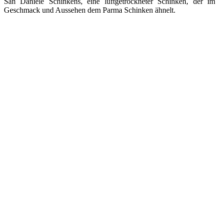
San Daniele Schinkens, eine luftgetrockneter Schinken, der im
Geschmack und Aussehen dem Parma Schinken ähnelt.