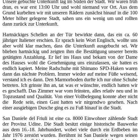
Unsere gebuchte Unterkunft lag im Süden der Stadt. Wir waren früh
dran, es war erst 13:00 Uhr und wohl niemand vor Ort. Aus dem
Grund kurbelten wir mit unseren Rädern zunächst hinauf in die 100
Meter höher gelegene Stadt, sahen uns ein wenig um und rollten
dann zurück zur Unterkunft.
Hartnäckiges Schellen an der Tür bewirkte dann, das ein ca. 60
jähriger Italiener erschien. Er sprach kein Wort Englisch, wollte uns
aber wohl klar machen, dass die Unterkunft ausgebucht sei. Wir
blieben hartnäckig und zeigten ihm die Bestätigung unserer bereits
getätigten Anzahlung. Er lief ins Haus und bekam von der Dame
des Hauses wohl die Genehmigung uns einzulassen, sie hatten es
endlich kapiert. Meine Radschuhe mit Shimano SPD-Haken waren
dann das nächste Problem. Immer wieder auf meine Füße weisend,
verstand ich es dann. Den Marmorboden durfte ich nur ohne Schuhe
betreten. Ich grinste ihn an, tat was er wünschte, endlich hatten wir
es geschafft. Das Zimmer war vom feinsten, alles relativ neu und in
Topzustand und Qualität. Von einer Vollbelegung konnte aber nicht
die Rede sein, einen Gast hatten wir nirgendwo gesehen. Nach
einer ausgiebigen Dusche ging es zu Fuß hinauf in die Stadt.
San Daniele del Friuli ist eine ca. 8000 Einwohner zählende Stadt
der Provinz Udine. Die Stadt besitzt einige historische Bauwerke
aus dem 16.-18. Jahrhundert, wobei viele durch ein Erdbeben im
Jahr 1976 zerstört wurden. Berühmt ist San Daniele wegen seinen