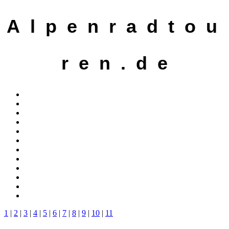
A l p e n r a d t o u
r e n . d e
1
|
2
|
3
|
4
|
5
|
6
|
7
|
8
|
9
|
10
|
11