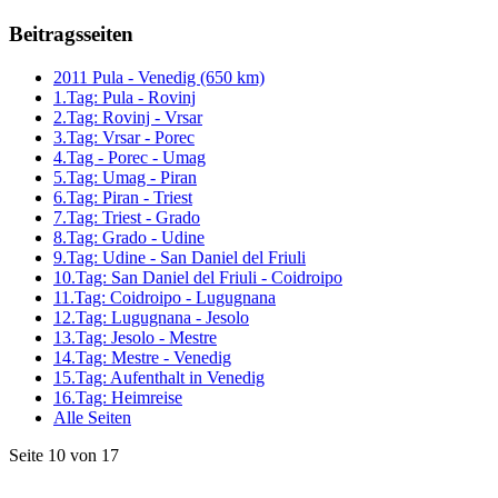
Beitragsseiten
2011 Pula - Venedig (650 km)
1.Tag: Pula - Rovinj
2.Tag: Rovinj - Vrsar
3.Tag: Vrsar - Porec
4.Tag - Porec - Umag
5.Tag: Umag - Piran
6.Tag: Piran - Triest
7.Tag: Triest - Grado
8.Tag: Grado - Udine
9.Tag: Udine - San Daniel del Friuli
10.Tag: San Daniel del Friuli - Coidroipo
11.Tag: Coidroipo - Lugugnana
12.Tag: Lugugnana - Jesolo
13.Tag: Jesolo - Mestre
14.Tag: Mestre - Venedig
15.Tag: Aufenthalt in Venedig
16.Tag: Heimreise
Alle Seiten
Seite 10 von 17