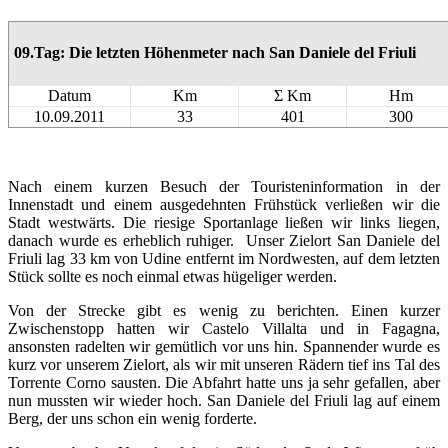
09.Tag: Die letzten Höhenmeter nach San Daniele del Friuli
Datum
Km
Σ Km
Hm
10.09.2011
33
401
300
Nach einem kurzen Besuch der Touristeninformation in der
Innenstadt und einem ausgedehnten Frühstück verließen wir die
Stadt westwärts. Die riesige Sportanlage ließen wir links liegen,
danach wurde es erheblich ruhiger. Unser Zielort San Daniele del
Friuli lag 33 km von Udine entfernt im Nordwesten, auf dem letzten
Stück sollte es noch einmal etwas hügeliger werden.
Von der Strecke gibt es wenig zu berichten. Einen kurzer
Zwischenstopp hatten wir Castelo Villalta und in Fagagna,
ansonsten radelten wir gemütlich vor uns hin. Spannender wurde es
kurz vor unserem Zielort, als wir mit unseren Rädern tief ins Tal des
Torrente Corno sausten. Die Abfahrt hatte uns ja sehr gefallen, aber
nun mussten wir wieder hoch. San Daniele del Friuli lag auf einem
Berg, der uns schon ein wenig forderte.