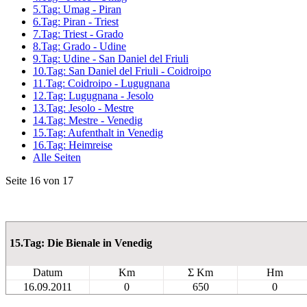
5.Tag: Umag - Piran
6.Tag: Piran - Triest
7.Tag: Triest - Grado
8.Tag: Grado - Udine
9.Tag: Udine - San Daniel del Friuli
10.Tag: San Daniel del Friuli - Coidroipo
11.Tag: Coidroipo - Lugugnana
12.Tag: Lugugnana - Jesolo
13.Tag: Jesolo - Mestre
14.Tag: Mestre - Venedig
15.Tag: Aufenthalt in Venedig
16.Tag: Heimreise
Alle Seiten
Seite 16 von 17
15.Tag: Die Bienale in Venedig
Datum
Km
Σ Km
Hm
16.09.2011
0
650
0