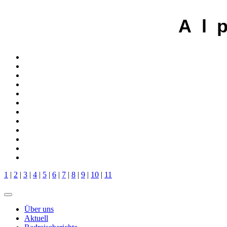
A l 
1
|
2
|
3
|
4
|
5
|
6
|
7
|
8
|
9
|
10
|
11
Über uns
Aktuell