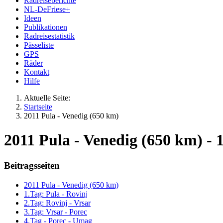
Radreiseberichte
NL-DeFriese+
Ideen
Publikationen
Radreisestatistik
Pässeliste
GPS
Räder
Kontakt
Hilfe
Aktuelle Seite:
Startseite
2011 Pula - Venedig (650 km)
2011 Pula - Venedig (650 km) - 
Beitragsseiten
2011 Pula - Venedig (650 km)
1.Tag: Pula - Rovinj
2.Tag: Rovinj - Vrsar
3.Tag: Vrsar - Porec
4.Tag - Porec - Umag