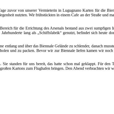
Tage zuvor von unserer Vermieterin in Lugugnano Karten für die Bienn
Gelegenheit nutzten. Wir frühstückten in einem Cafe an der Straße und
ereich für die Errichtung des Arsenals bestand aus zwei sumpfigen In
rhunderte lang als „Schiffsfabrik“ genutzt, befindet sich heute do
une entlang und über das Biennale Gelände zu schlender, danach muss
 holen und zu packen. Bevor wir zur Biennale liefen kamen wir noc
Sie standen für uns bereit, das hatte schon mal geklappt. Für den T
er großen Kartons zum Flughafen bringen. Den Abend verbrachten wir w