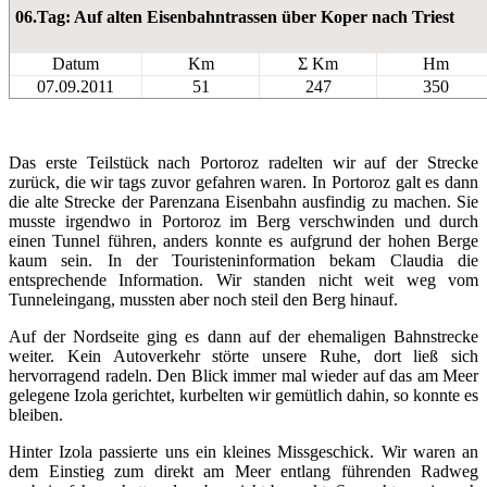
06.Tag: Auf alten Eisenbahntrassen über Koper nach Triest
Datum
Km
Σ Km
Hm
07.09.2011
51
247
350
Das erste Teilstück nach Portoroz radelten wir auf der Strecke
zurück, die wir tags zuvor gefahren waren. In Portoroz galt es dann
die alte Strecke der Parenzana Eisenbahn ausfindig zu machen. Sie
musste irgendwo in Portoroz im Berg verschwinden und durch
einen Tunnel führen, anders konnte es aufgrund der hohen Berge
kaum sein. In der Touristeninformation bekam Claudia die
entsprechende Information. Wir standen nicht weit weg vom
Tunneleingang, mussten aber noch steil den Berg hinauf.
Auf der Nordseite ging es dann auf der ehemaligen Bahnstrecke
weiter. Kein Autoverkehr störte unsere Ruhe, dort ließ sich
hervorragend radeln. Den Blick immer mal wieder auf das am Meer
gelegene Izola gerichtet, kurbelten wir gemütlich dahin, so konnte es
bleiben.
Hinter Izola passierte uns ein kleines Missgeschick. Wir waren an
dem Einstieg zum direkt am Meer entlang führenden Radweg