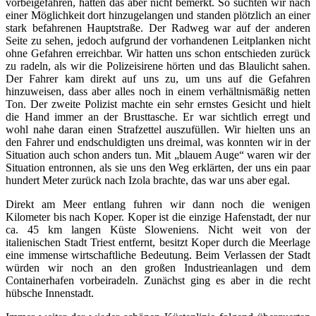
vorbeigefahren, hatten das aber nicht bemerkt. So suchten wir nach
einer Möglichkeit dort hinzugelangen und standen plötzlich an einer
stark befahrenen Hauptstraße. Der Radweg war auf der anderen
Seite zu sehen, jedoch aufgrund der vorhandenen Leitplanken nicht
ohne Gefahren erreichbar. Wir hatten uns schon entschieden zurück
zu radeln, als wir die Polizeisirene hörten und das Blaulicht sahen.
Der Fahrer kam direkt auf uns zu, um uns auf die Gefahren
hinzuweisen, dass aber alles noch in einem verhältnismäßig netten
Ton. Der zweite Polizist machte ein sehr ernstes Gesicht und hielt
die Hand immer an der Brusttasche. Er war sichtlich erregt und
wohl nahe daran einen Strafzettel auszufüllen. Wir hielten uns an
den Fahrer und endschuldigten uns dreimal, was konnten wir in der
Situation auch schon anders tun. Mit „blauem Auge“ waren wir der
Situation entronnen, als sie uns den Weg erklärten, der uns ein paar
hundert Meter zurück nach Izola brachte, das war uns aber egal.
Direkt am Meer entlang fuhren wir dann noch die wenigen
Kilometer bis nach Koper. Koper ist die einzige Hafenstadt, der nur
ca. 45 km langen Küste Sloweniens. Nicht weit von der
italienischen Stadt Triest entfernt, besitzt Koper durch die Meerlage
eine immense wirtschaftliche Bedeutung. Beim Verlassen der Stadt
würden wir noch an den großen Industrieanlagen und dem
Containerhafen vorbeiradeln. Zunächst ging es aber in die recht
hübsche Innenstadt.