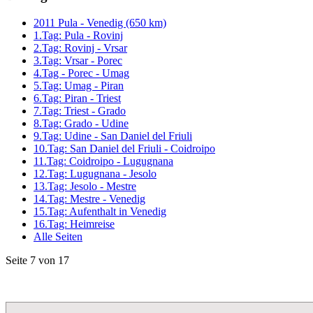
2011 Pula - Venedig (650 km)
1.Tag: Pula - Rovinj
2.Tag: Rovinj - Vrsar
3.Tag: Vrsar - Porec
4.Tag - Porec - Umag
5.Tag: Umag - Piran
6.Tag: Piran - Triest
7.Tag: Triest - Grado
8.Tag: Grado - Udine
9.Tag: Udine - San Daniel del Friuli
10.Tag: San Daniel del Friuli - Coidroipo
11.Tag: Coidroipo - Lugugnana
12.Tag: Lugugnana - Jesolo
13.Tag: Jesolo - Mestre
14.Tag: Mestre - Venedig
15.Tag: Aufenthalt in Venedig
16.Tag: Heimreise
Alle Seiten
Seite 7 von 17