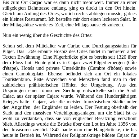
Bis zum Ort Carjac war es dann nicht mehr weit. Immer an einer
stillgelegten Bahntrasse entlang, ging es direkt in den Ort hinein.
Gleich am Anfang des Ortes, wo ich rechts abbiegen musste, gab es
ein kleines Restaurant. Ich bestellte mir dort einen leckeren Salat. In
der Mittagshitze wurde es Zeit, eine Mittagspause einzulegen.
Nun ein wenig über die Geschichte des Ortes:
Schon seit dem Mittelalter war Carjac eine Durchgangsstation für
Pilger. Das 1269 erbaute Hospiz des Ortes findet in mehreren alten
Texten Erwähnung. Eine Pilgerbrücke gibt es bereits seit 1320 über
dem Fluss Lot. Heute gibt es in Cajarc zwei Pilgerherbergen (Gîte
d'étape), Hotels und private Unterkünfte (Cambre d'hôtes) sowie
einen Campingplatz. Ebenso befindet sich am Ort ein lokales
Touristenbüro. Erste Anzeichen von Menschen fand man in den
zahlreichen prähistorischen Höhlen der Umgebung. Aus den
Ursprüngen einer römischen Siedlung entwickelte sich die Stadt
Caiac, aus der später Cajarc wurde. Während des Hundertjährigen
Krieges hatte Cajarc, wie die meisten französischen Städte unter
den Angriffen der Engländer zu leiden. Der Festung oberhalb der
Stadt und den massiven Verteidigungsanlagen um die Stadt ist es
wohl zu verdanken, dass sie von englischer Besatzung verschont
blieb. Allerdings wurde die Brücke über den Lot im Jahre 1356 von
den Invasoren zerstört. 1842 baute man eine Hängebrücke, die bis
heute in Betrieb ist. Während der Religionskriege bildete Cajarc für