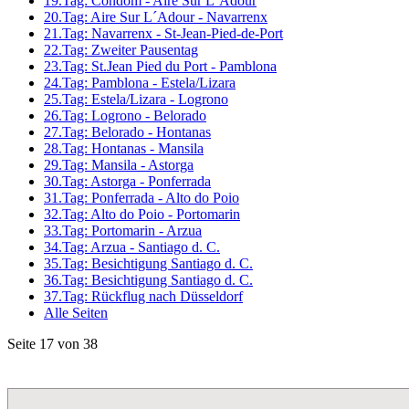
19.Tag: Condom - Aire Sur L´Adour
20.Tag: Aire Sur L´Adour - Navarrenx
21.Tag: Navarrenx - St-Jean-Pied-de-Port
22.Tag: Zweiter Pausentag
23.Tag: St.Jean Pied du Port - Pamblona
24.Tag: Pamblona - Estela/Lizara
25.Tag: Estela/Lizara - Logrono
26.Tag: Logrono - Belorado
27.Tag: Belorado - Hontanas
28.Tag: Hontanas - Mansila
29.Tag: Mansila - Astorga
30.Tag: Astorga - Ponferrada
31.Tag: Ponferrada - Alto do Poio
32.Tag: Alto do Poio - Portomarin
33.Tag: Portomarin - Arzua
34.Tag: Arzua - Santiago d. C.
35.Tag: Besichtigung Santiago d. C.
36.Tag: Besichtigung Santiago d. C.
37.Tag: Rückflug nach Düsseldorf
Alle Seiten
Seite 17 von 38