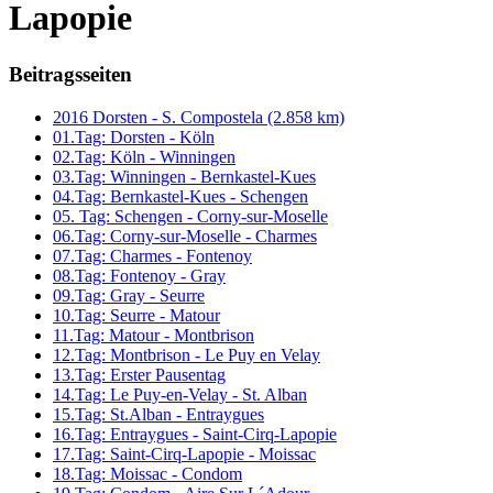
Lapopie
Beitragsseiten
2016 Dorsten - S. Compostela (2.858 km)
01.Tag: Dorsten - Köln
02.Tag: Köln - Winningen
03.Tag: Winningen - Bernkastel-Kues
04.Tag: Bernkastel-Kues - Schengen
05. Tag: Schengen - Corny-sur-Moselle
06.Tag: Corny-sur-Moselle - Charmes
07.Tag: Charmes - Fontenoy
08.Tag: Fontenoy - Gray
09.Tag: Gray - Seurre
10.Tag: Seurre - Matour
11.Tag: Matour - Montbrison
12.Tag: Montbrison - Le Puy en Velay
13.Tag: Erster Pausentag
14.Tag: Le Puy-en-Velay - St. Alban
15.Tag: St.Alban - Entraygues
16.Tag: Entraygues - Saint-Cirq-Lapopie
17.Tag: Saint-Cirq-Lapopie - Moissac
18.Tag: Moissac - Condom