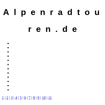
A l p e n r a d t o u
r e n . d e
1
|
2
|
3
|
4
|
5
|
6
|
7
|
8
|
9
|
10
|
11