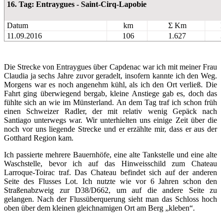
16. Tag: Entraygues - Saint-Cirq-Lapobie
Datum
km
Σ Km
11.09.2016
106
1.627
Die Strecke von Entraygues über Capdenac war ich mit meiner Frau
Claudia ja sechs Jahre zuvor geradelt, insofern kannte ich den Weg.
Morgens war es noch angenehm kühl, als ich den Ort verließ. Die
Fahrt ging überwiegend bergab, kleine Anstiege gab es, doch das
fühlte sich an wie im Münsterland. An dem Tag traf ich schon früh
einen Schweizer Radler, der mit relativ wenig Gepäck nach
Santiago unterwegs war. Wir unterhielten uns einige Zeit über die
noch vor uns liegende Strecke und er erzählte mir, dass er aus der
Gotthard Region kam.
Ich passierte mehrere Bauernhöfe, eine alte Tankstelle und eine alte
Waschstelle, bevor ich auf das Hinweisschild zum Chateau
Larroque-Toirac traf. Das Chateau befindet sich auf der anderen
Seite des Flusses Lot. Ich nutzte wie vor 6 Jahren schon den
Straßenabzweig zur D38/D662, um auf die andere Seite zu
gelangen. Nach der Flussüberquerung sieht man das Schloss hoch
oben über dem kleinen gleichnamigen Ort am Berg „kleben“.