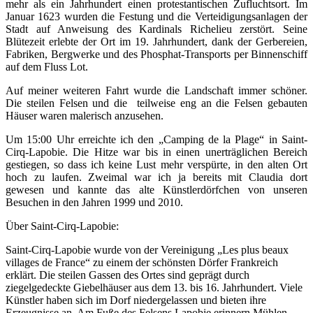
mehr als ein Jahrhundert einen protestantischen Zufluchtsort. Im
Januar 1623 wurden die Festung und die Verteidigungsanlagen der
Stadt auf Anweisung des Kardinals Richelieu zerstört. Seine
Blütezeit erlebte der Ort im 19. Jahrhundert, dank der Gerbereien,
Fabriken, Bergwerke und des Phosphat-Transports per Binnenschiff
auf dem Fluss Lot.
Auf meiner weiteren Fahrt wurde die Landschaft immer schöner.
Die steilen Felsen und die teilweise eng an die Felsen gebauten
Häuser waren malerisch anzusehen.
Um 15:00 Uhr erreichte ich den „Camping de la Plage“ in Saint-
Cirq-Lapobie. Die Hitze war bis in einen unerträglichen Bereich
gestiegen, so dass ich keine Lust mehr verspürte, in den alten Ort
hoch zu laufen. Zweimal war ich ja bereits mit Claudia dort
gewesen und kannte das alte Künstlerdörfchen von unseren
Besuchen in den Jahren 1999 und 2010.
Über Saint-Cirq-Lapobie:
Saint-Cirq-Lapobie wurde von der Vereinigung „Les plus beaux
villages de France“ zu einem der schönsten Dörfer Frankreich
erklärt. Die steilen Gassen des Ortes sind geprägt durch
ziegelgedeckte Giebelhäuser aus dem 13. bis 16. Jahrhundert. Viele
Künstler haben sich im Dorf niedergelassen und bieten ihre
Erzeugnisse an. Am Fuße des Felsens Lapobie erinnern Mühlen,