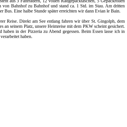
steht aus 3 Fahrrädern, 12 vollen Radgepäcktaschen, 5 Gepäckrollen
n von Bahnhof zu Bahnhof und stand ca. 1 Std. im Stau. Am dritten
r Bus. Eine halbe Stunde später erreichten wir dann Evian le Bain.
er Reise. Direkt am See entlang fahren wir über St. Gingolph, dem
es an seinem Platz, unsere Heimreise mit dem PKW scheint gesichert.
 haben in der Pizzeria zu Abend gegessen. Beim Essen lasse ich in
verarbeitet haben.