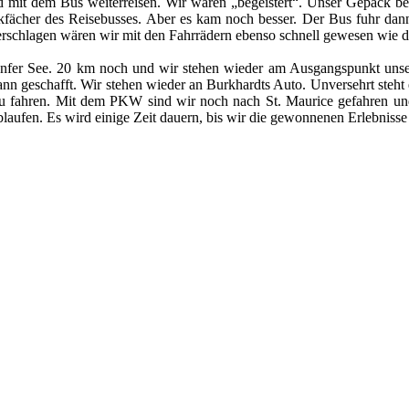
 mit dem Bus weiterreisen. Wir waren „begeistert“. Unser Gepäck be
kfächer des Reisebusses. Aber es kam noch besser. Der Bus fuhr dan
rschlagen wären wir mit den Fahrrädern ebenso schnell gewesen wie de
enfer See. 20 km noch und wir stehen wieder am Ausgangspunkt unser
n geschafft. Wir stehen wieder an Burkhardts Auto. Unversehrt steht 
 zu fahren. Mit dem PKW sind wir noch nach St. Maurice gefahren und
ufen. Es wird einige Zeit dauern, bis wir die gewonnenen Erlebnisse 