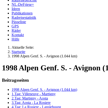
Radreiseberichte
NL-DeFriese+
Ideen
Publikationen
Radreisestatistik
Pässeliste
GPS
Räder
Kontakt
Hilfe
Aktuelle Seite:
Startseite
1998 Alpen Genf. S. - Avignon (1.044 km)
1998 Alpen Genf. S. - Avignon (
Beitragsseiten
1998 Alpen Genf. S. - Avignon (1.044 km)
1.Tag: Villeneuve - Martigny
2.Tag: Martigny - Aosta
3.Tag: Aosta - La Rosiere
4.Tag: La Rosiere - Lanslebourg