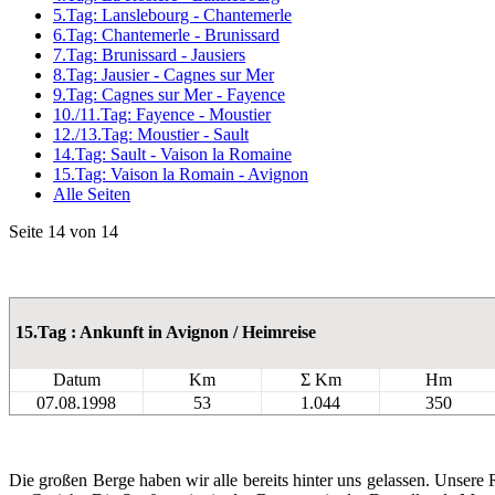
5.Tag: Lanslebourg - Chantemerle
6.Tag: Chantemerle - Brunissard
7.Tag: Brunissard - Jausiers
8.Tag: Jausier - Cagnes sur Mer
9.Tag: Cagnes sur Mer - Fayence
10./11.Tag: Fayence - Moustier
12./13.Tag: Moustier - Sault
14.Tag: Sault - Vaison la Romaine
15.Tag: Vaison la Romain - Avignon
Alle Seiten
Seite 14 von 14
15.Tag : Ankunft in Avignon / Heimreise
Datum
Km
Σ Km
Hm
07.08.1998
53
1.044
350
Die großen Berge haben wir alle bereits hinter uns gelassen. Unsere