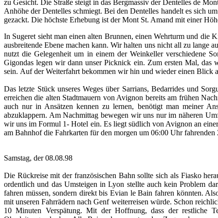
zu Gesicht. Die Straße steigt in das Bergmassiv der Dentelles de Montm
Anhöhe der Dentelles schmiegt. Bei den Dentelles handelt es sich um 
gezackt. Die höchste Erhebung ist der Mont St. Amand mit einer Hö
In Sugeret sieht man einen alten Brunnen, einen Wehrturm und die Kir
ausbreitende Ebene machen kann. Wir halten uns nicht all zu lange au
nutzt die Gelegenheit um in einem der Weinkeller verschiedene So
Gigondas legen wir dann unser Picknick ein. Zum ersten Mal, das wi
sein. Auf der Weiterfahrt bekommen wir hin und wieder einen Blick a
Das letzte Stück unseres Weges über Sarrians, Bedarrides und Sorgue
erreichen die alten Stadtmauern von Avignon bereits am frühen Nachm
auch nur in Ansätzen kennen zu lernen, benötigt man meiner Ansi
abzuklappern. Am Nachmittag bewegen wir uns nur im näheren Umfel
wir uns im Formul 1- Hotel ein. Es liegt südlich von Avignon an ei
am Bahnhof die Fahrkarten für den morgen um 06:00 Uhr fahrenden Z
Samstag, der 08.08.98
Die Rückreise mit der französischen Bahn sollte sich als Fiasko he
ordentlich und das Umsteigen in Lyon stellte auch kein Problem dar.
fahren müssen, sondern direkt bis Evian le Bain fahren könnten. Also
mit unseren Fahrrädern nach Genf weiterreisen würde. Schon reich
10 Minuten Verspätung. Mit der Hoffnung, dass der restliche 