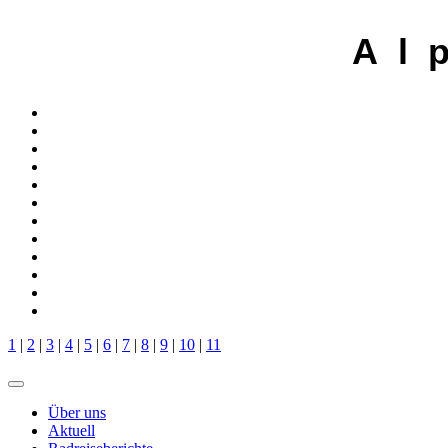
A l 
1
|
2
|
3
|
4
|
5
|
6
|
7
|
8
|
9
|
10
|
11
Über uns
Aktuell