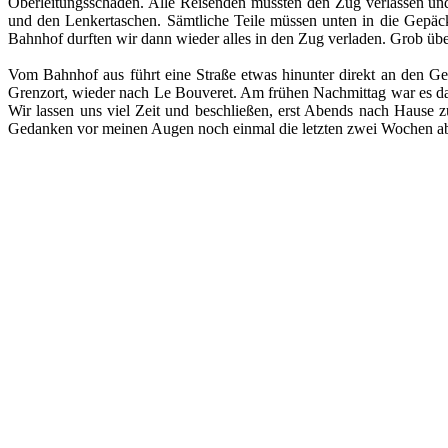
Oberleitungsschaden. Alle Reisenden mussten den Zug verlassen und
und den Lenkertaschen. Sämtliche Teile müssen unten in die Gepäc
Bahnhof durften wir dann wieder alles in den Zug verladen. Grob übe
Vom Bahnhof aus führt eine Straße etwas hinunter direkt an den G
Grenzort, wieder nach Le Bouveret. Am frühen Nachmittag war es dan
Wir lassen uns viel Zeit und beschließen, erst Abends nach Hause
Gedanken vor meinen Augen noch einmal die letzten zwei Wochen abla