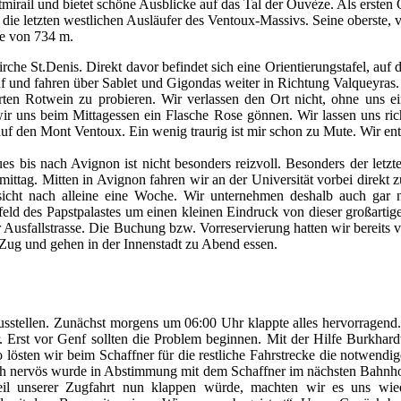
irail und bietet schöne Ausblicke auf das Tal der Ouvèze. Als ersten Or
die letzten westlichen Ausläufer des Ventoux-Massivs. Seine oberste, ve
he von 734 m.
che St.Denis. Direkt davor befindet sich eine Orientierungstafel, auf
f und fahren über Sablet und Gigondas weiter in Richtung Valqueyras. G
rten Rotwein zu probieren. Wir verlassen den Ort nicht, ohne uns 
r uns beim Mittagessen ein Flasche Rose gönnen. Wir lassen uns richt
uf den Mont Ventoux. Ein wenig traurig ist mir schon zu Mute. Wir en
s bis nach Avignon ist nicht besonders reizvoll. Besonders der letzt
ittag. Mitten in Avignon fahren wir an der Universität vorbei direkt
cht nach alleine eine Woche. Wir unternehmen deshalb auch gar ni
d des Papstpalastes um einen kleinen Eindruck von dieser großartig
ner Ausfallstrasse. Die Buchung bzw. Vorreservierung hatten wir bere
ug und gehen in der Innenstadt zu Abend essen.
rausstellen. Zunächst morgens um 06:00 Uhr klappte alles hervorragen
 Erst vor Genf sollten die Problem beginnen. Mit der Hilfe Burkhardts
 lösten wir beim Schaffner für die restliche Fahrstrecke die notwendig
lich nervös wurde in Abstimmung mit dem Schaffner im nächsten Bah
Teil unserer Zugfahrt nun klappen würde, machten wir es uns wie