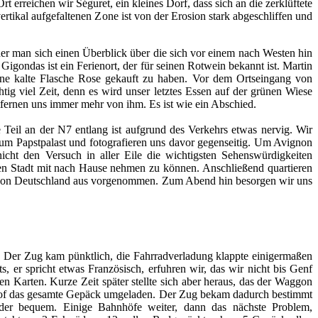
t erreichen wir Séguret, ein kleines Dorf, dass sich an die zerklüftete
rtikal aufgefaltenen Zone ist von der Erosion stark abgeschliffen und
 der man sich einen Überblick über die sich vor einem nach Westen hin
igondas ist ein Ferienort, der für seinen Rotwein bekannt ist. Martin
eine kalte Flasche Rose gekauft zu haben. Vor dem Ortseingang von
ig viel Zeit, denn es wird unser letztes Essen auf der grünen Wiese
tfernen uns immer mehr von ihm. Es ist wie ein Abschied.
e Teil an der N7 entlang ist aufgrund des Verkehrs etwas nervig. Wir
 zum Papstpalast und fotografieren uns davor gegenseitig. Um Avignon
cht den Versuch in aller Eile die wichtigsten Sehenswürdigkeiten
en Stadt mit nach Hause nehmen zu können. Anschließend quartieren
its von Deutschland aus vorgenommen. Zum Abend hin besorgen wir uns
d. Der Zug kam pünktlich, die Fahrradverladung klappte einigermaßen
, er spricht etwas Französisch, erfuhren wir, das wir nicht bis Genf
en Karten. Kurze Zeit später stellte sich aber heraus, das der Waggon
nhof das gesamte Gepäck umgeladen. Der Zug bekam dadurch bestimmt
der bequem. Einige Bahnhöfe weiter, dann das nächste Problem,