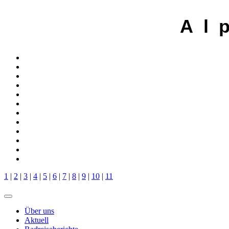
A l 
1
|
2
|
3
|
4
|
5
|
6
|
7
|
8
|
9
|
10
|
11
Über uns
Aktuell