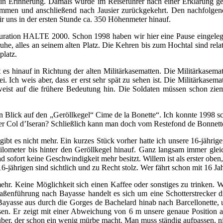
 in Erinnerung. Damals wurde im Reiseführer nach einer Erklärung ge
men und anschließend nach Jausier zurückgekehrt. Den nachfolgenden
r uns in der ersten Stunde ca. 350 Höhenmeter hinauf.
tauration HALTE 2000. Schon 1998 haben wir hier eine Pause eingelegt
ruhe, alles an seinem alten Platz. Die Kehren bis zum Hochtal sind rel
platz.
ht es hinauf in Richtung der alten Militärkasematten. Die Militärkase
. Ich weis aber, dass er erst sehr spät zu sehen ist. Die Militärkasem
weist auf die frühere Bedeutung hin. Die Soldaten müssen schon zi
ten Blick auf den „Geröllkegel“ Cime de la Bonette“. Ich konnte 1998 
er Col d’Iseran? Schließlich kann man doch vom Restefond de Bonnette
ibt es nicht mehr. Ein kurzes Stück vorher hatte ich unsere 16-jährige
Kilometer bis hinter den Geröllkegel hinauf. Ganz langsam immer glei
d sofort keine Geschwindigkeit mehr besitzt. Willem ist als erster oben
-jährigen sind sichtlich und zu Recht stolz. Wer fährt schon mit 16 
ehr. Keine Möglichkeit sich einen Kaffee oder sonstiges zu trinken. W
ßenführung nach Bayasse handelt es sich um eine Schotterstrecker d
 Bayasse aus durch die Gorges de Bachelard hinab nach Barcellonette
en. Er zeigt mit einer Abweichung von 6 m unsere genaue Position an
über, der schon ein wenig mürbe macht. Man muss ständig aufpassen, ni