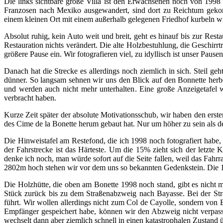
Die links sichtbare große Villa ist den Erwachsenen noch von 1998
Franzosen nach Mexiko ausgewandert, sind dort zu Reichtum gekom
einem kleinen Ort mit einem außerhalb gelegenen Friedhof kurbeln wi
Absolut ruhig, kein Auto weit und breit, geht es hinauf bis zur Res
Restauration nichts verändert. Die alte Holzbestuhlung, die Geschirrt
größere Pause ein. Wir fotografieren viel, zu idyllisch ist unser Pausen
Danach hat die Strecke es allerdings noch ziemlich in sich. Steil ge
dünner. So langsam sehnen wir uns den Blick auf den Bonnette herbei
und werden auch nicht mehr unterhalten. Eine große Anzeigetafel 
verbracht haben.
Kurze Zeit später der absolute Motivationsschub, wir haben den ers
des Cime de la Bonette herum gebaut hat. Nur um höher zu sein als d
Die Hinweistafel am Restefond, die ich 1998 noch fotografiert habe, g
der Fahrstrecke ist das Härteste. Um die 15% zieht sich der letzte 
denke ich noch, man würde sofort auf die Seite fallen, weil das Fahrra
2802m hoch stehen wir vor dem uns so bekannten Gedenkstein. Die 16
Die Holzhütte, die oben am Bonette 1998 noch stand, gibt es nicht m
Stück zurück bis zu dem Straßenabzweig nach Bayasse. Bei der Stra
führt. Wir wollen allerdings nicht zum Col de Cayolle, sondern von
Empfänger gespeichert habe, können wir den Abzweig nicht verpass
wechselt dann aber ziemlich schnell in einen katastrophalen Zustand 