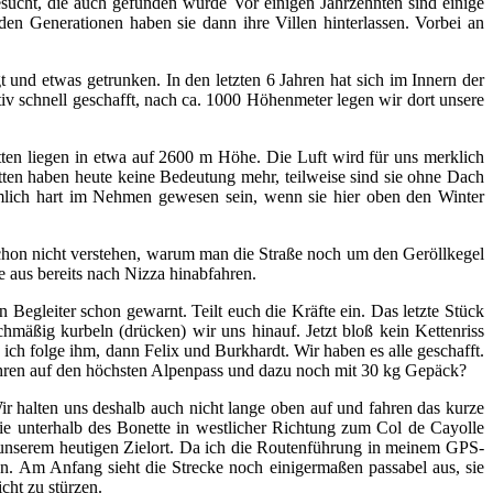
sucht, die auch gefunden wurde Vor einigen Jahrzehnten sind einige
 Generationen haben sie dann ihre Villen hinterlassen. Vorbei an
 und etwas getrunken. In den letzten 6 Jahren hat sich im Innern der
ativ schnell geschafft, nach ca. 1000 Höhenmeter legen wir dort unsere
matten liegen in etwa auf 2600 m Höhe. Die Luft wird für uns merklich
atten haben heute keine Bedeutung mehr, teilweise sind sie ohne Dach
emlich hart im Nehmen gewesen sein, wenn sie hier oben den Winter
schon nicht verstehen, warum man die Straße noch um den Geröllkegel
 aus bereits nach Nizza hinabfahren.
n Begleiter schon gewarnt. Teilt euch die Kräfte ein. Das letzte Stück
chmäßig kurbeln (drücken) wir uns hinauf. Jetzt bloß kein Kettenriss
, ich folge ihm, dann Felix und Burkhardt. Wir haben es alle geschafft.
Jahren auf den höchsten Alpenpass und dazu noch mit 30 kg Gepäck?
ir halten uns deshalb auch nicht lange oben auf und fahren das kurze
ie unterhalb des Bonette in westlicher Richtung zum Col de Cayolle
, unserem heutigen Zielort. Da ich die Routenführung in meinem GPS-
. Am Anfang sieht die Strecke noch einigermaßen passabel aus, sie
cht zu stürzen.