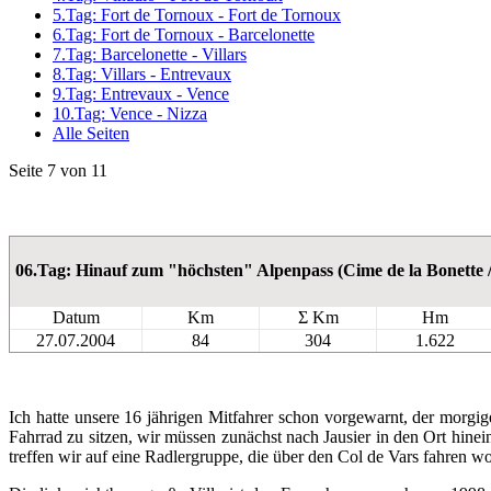
5.Tag: Fort de Tornoux - Fort de Tornoux
6.Tag: Fort de Tornoux - Barcelonette
7.Tag: Barcelonette - Villars
8.Tag: Villars - Entrevaux
9.Tag: Entrevaux - Vence
10.Tag: Vence - Nizza
Alle Seiten
Seite 7 von 11
06.Tag: Hinauf zum "höchsten" Alpenpass (Cime de la Bonette /
Datum
Km
Σ Km
Hm
27.07.2004
84
304
1.622
Ich hatte unsere 16 jährigen Mitfahrer schon vorgewarnt, der morgig
Fahrrad zu sitzen, wir müssen zunächst nach Jausier in den Ort hin
treffen wir auf eine Radlergruppe, die über den Col de Vars fahren w