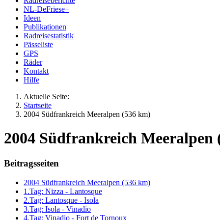
Radreiseberichte
NL-DeFriese+
Ideen
Publikationen
Radreisestatistik
Pässeliste
GPS
Räder
Kontakt
Hilfe
Aktuelle Seite:
Startseite
2004 Südfrankreich Meeralpen (536 km)
2004 Südfrankreich Meeralpen (
Beitragsseiten
2004 Südfrankreich Meeralpen (536 km)
1.Tag: Nizza - Lantosque
2.Tag: Lantosque - Isola
3.Tag: Isola - Vinadio
4.Tag: Vinadio - Fort de Tornoux