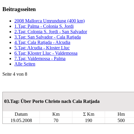
Beitragsseiten
2008 Mallorca Umrundung (400 km)
1.Tag: Palma - Colonia S. Jordi
2.Tag: Colonia S. Jordi - San Salvador
3.Tag: San Salvador - Cala Ratjada
4.Tag: Cala Ratjada - Alcudia
5.Tag: Alcudia - Kloster Lluc
6.Tag: Kloster Lluc - Valdemossa
7.Tag: Valdemossa - Palma
Alle Seiten
Seite 4 von 8
03.Tag: Über Porto Christo nach Cala Ratjada
Datum
Km
Σ Km
Hm
19.05.2008
70
190
500