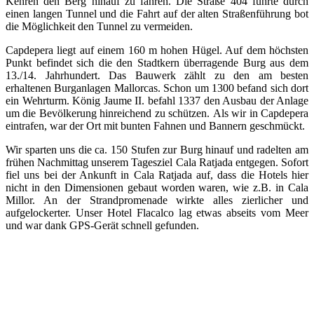
Kehren den Berg hinauf zu fahren. Die Straße 404 führte durch
einen langen Tunnel und die Fahrt auf der alten Straßenführung bot
die Möglichkeit den Tunnel zu vermeiden.
Capdepera liegt auf einem 160 m hohen Hügel. Auf dem höchsten
Punkt befindet sich die den Stadtkern überragende Burg aus dem
13./14. Jahrhundert. Das Bauwerk zählt zu den am besten
erhaltenen Burganlagen Mallorcas. Schon um 1300 befand sich dort
ein Wehrturm. König Jaume II. befahl 1337 den Ausbau der Anlage
um die Bevölkerung hinreichend zu schützen. Als wir in Capdepera
eintrafen, war der Ort mit bunten Fahnen und Bannern geschmückt.
Wir sparten uns die ca. 150 Stufen zur Burg hinauf und radelten am
frühen Nachmittag unserem Tagesziel Cala Ratjada entgegen. Sofort
fiel uns bei der Ankunft in Cala Ratjada auf, dass die Hotels hier
nicht in den Dimensionen gebaut worden waren, wie z.B. in Cala
Millor. An der Strandpromenade wirkte alles zierlicher und
aufgelockerter. Unser Hotel Flacalco lag etwas abseits vom Meer
und war dank GPS-Gerät schnell gefunden.