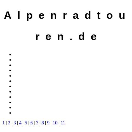
A l p e n r a d t o u
r e n . d e
1
|
2
|
3
|
4
|
5
|
6
|
7
|
8
|
9
|
10
|
11