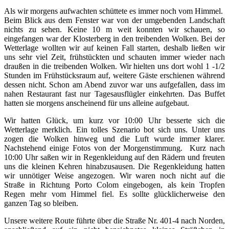
Als wir morgens aufwachten schüttete es immer noch vom Himmel.
Beim Blick aus dem Fenster war von der umgebenden Landschaft
nichts zu sehen. Keine 10 m weit konnten wir schauen, so
eingefangen war der Klosterberg in den treibenden Wolken. Bei der
Wetterlage wollten wir auf keinen Fall starten, deshalb ließen wir
uns sehr viel Zeit, frühstückten und schauten immer wieder nach
draußen in die treibenden Wolken. Wir hielten uns dort wohl 1 -1/2
Stunden im Frühstücksraum auf, weitere Gäste erschienen während
dessen nicht. Schon am Abend zuvor war uns aufgefallen, dass im
nahen Restaurant fast nur Tagesausflügler einkehrten. Das Buffet
hatten sie morgens anscheinend für uns alleine aufgebaut.
Wir hatten Glück, um kurz vor 10:00 Uhr besserte sich die
Wetterlage merklich. Ein tolles Szenario bot sich uns. Unter uns
zogen die Wolken hinweg und die Luft wurde immer klarer.
Nachstehend einige Fotos von der Morgenstimmung. Kurz nach
10:00 Uhr saßen wir in Regenkleidung auf den Rädern und freuten
uns die kleinen Kehren hinabzusausen. Die Regenkleidung hatten
wir unnötiger Weise angezogen. Wir waren noch nicht auf die
Straße in Richtung Porto Colom eingebogen, als kein Tropfen
Regen mehr vom Himmel fiel. Es sollte glücklicherweise den
ganzen Tag so bleiben.
Unsere weitere Route führte über die Straße Nr. 401-4 nach Norden,