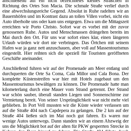
anschließend auf ein nicht bezeichnetes kleines Sträßchen in
Richtung des Ortes Son Macia. Die schmale Straße verlief durch
eine abwechslungsreiche Gegend. Absolut in Ruhe radelten wir an
Bauernhöfen und im Kontrast dazu an tollen Villen vorbei, nicht ein
Auto überholte uns oder kam uns entgegen. Etwa um die Mittagszeit
erreichten wir Porto Christo. Sofort war es vorbei mit der zuvor
genossenen Ruhe. Autos und Menschmassen drängelten bereits im
Mai durch den Ort. Für uns war sofort eines klar, einen längeren
Urlaub würden wir dort nie verbringen. Das Örtchen mit seinem
Hafen war ja ganz nett anzuschauen, aber voll auf Massentourismus
eingestellt. Hier reihten sich die speziell für Touristen geröffneten
Geschäfte aneinander.
Anschließend fuhren wir auf der Promenade am Meer entlang und
durchquerten die Orte Sa Coma, Cala Millor und Cala Bona. Der
komplette Küstenstreifen war hier mit Hotels zugebaut um den
Massentourismus bewältigen zu können. Die Promenade hatte man
kilometerlang durch eine Mauer vom Strand getrennt. Der Strand
war schön sauber, überall standen Liegen und Sonnenschirme zur
Vermietung bereit. Von seiner Ursprünglichkeit war nicht mehr viel
geblieben. In Port Vell mussten wir die Küste wieder verlassen um
auf die Straße 404 nach Capdepera zu gelangen. Die 2 km auf der
Straße 404 ließen sich im Mai noch gut fahren. Es waren nur
wenige Autos unterwegs. Dann standen wir an einem Abzweig der
uns die Möglichkeit bot auf der alten für PKW gesperrten Strecke in