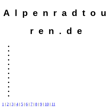
A l p e n r a d t o u
r e n . d e
1
|
2
|
3
|
4
|
5
|
6
|
7
|
8
|
9
|
10
|
11