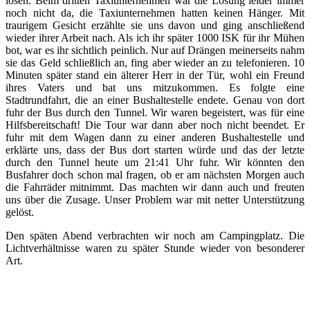
lösen. Beim dritten Taxiunternehmen war die Lösung leider immer
noch nicht da, die Taxiunternehmen hatten keinen Hänger. Mit
traurigem Gesicht erzählte sie uns davon und ging anschließend
wieder ihrer Arbeit nach. Als ich ihr später 1000 ISK für ihr Mühen
bot, war es ihr sichtlich peinlich. Nur auf Drängen meinerseits nahm
sie das Geld schließlich an, fing aber wieder an zu telefonieren. 10
Minuten später stand ein älterer Herr in der Tür, wohl ein Freund
ihres Vaters und bat uns mitzukommen. Es folgte eine
Stadtrundfahrt, die an einer Bushaltestelle endete. Genau von dort
fuhr der Bus durch den Tunnel. Wir waren begeistert, was für eine
Hilfsbereitschaft! Die Tour war dann aber noch nicht beendet. Er
fuhr mit dem Wagen dann zu einer anderen Bushaltestelle und
erklärte uns, dass der Bus dort starten würde und das der letzte
durch den Tunnel heute um 21:41 Uhr fuhr. Wir könnten den
Busfahrer doch schon mal fragen, ob er am nächsten Morgen auch
die Fahrräder mitnimmt. Das machten wir dann auch und freuten
uns über die Zusage. Unser Problem war mit netter Unterstützung
gelöst.
Den späten Abend verbrachten wir noch am Campingplatz. Die
Lichtverhältnisse waren zu später Stunde wieder von besonderer
Art.