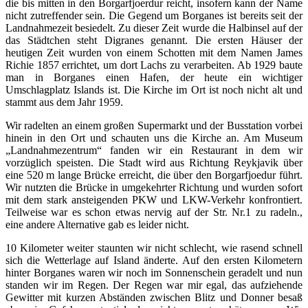
die bis mitten in den Borgarfjoerdur reicht, insofern kann der Name
nicht zutreffender sein. Die Gegend um Borganes ist bereits seit der
Landnahmezeit besiedelt. Zu dieser Zeit wurde die Halbinsel auf der
das Städtchen steht Digranes genannt. Die ersten Häuser der
heutigen Zeit wurden von einem Schotten mit dem Namen James
Richie 1857 errichtet, um dort Lachs zu verarbeiten. Ab 1929 baute
man in Borganes einen Hafen, der heute ein wichtiger
Umschlagplatz Islands ist. Die Kirche im Ort ist noch nicht alt und
stammt aus dem Jahr 1959.
Wir radelten an einem großen Supermarkt und der Busstation vorbei
hinein in den Ort und schauten uns die Kirche an. Am Museum
„Landnahmezentrum“ fanden wir ein Restaurant in dem wir
vorzüglich speisten. Die Stadt wird aus Richtung Reykjavik über
eine 520 m lange Brücke erreicht, die über den Borgarfjoedur führt.
Wir nutzten die Brücke in umgekehrter Richtung und wurden sofort
mit dem stark ansteigenden PKW und LKW-Verkehr konfrontiert.
Teilweise war es schon etwas nervig auf der Str. Nr.1 zu radeln.,
eine andere Alternative gab es leider nicht.
10 Kilometer weiter staunten wir nicht schlecht, wie rasend schnell
sich die Wetterlage auf Island änderte. Auf den ersten Kilometern
hinter Borganes waren wir noch im Sonnenschein geradelt und nun
standen wir im Regen. Der Regen war mir egal, das aufziehende
Gewitter mit kurzen Abständen zwischen Blitz und Donner besaß