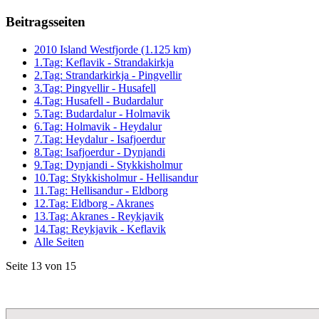
Beitragsseiten
2010 Island Westfjorde (1.125 km)
1.Tag: Keflavik - Strandakirkja
2.Tag: Strandarkirkja - Pingvellir
3.Tag: Pingvellir - Husafell
4.Tag: Husafell - Budardalur
5.Tag: Budardalur - Holmavik
6.Tag: Holmavik - Heydalur
7.Tag: Heydalur - Isafjoerdur
8.Tag: Isafjoerdur - Dynjandi
9.Tag: Dynjandi - Stykkisholmur
10.Tag: Stykkisholmur - Hellisandur
11.Tag: Hellisandur - Eldborg
12.Tag: Eldborg - Akranes
13.Tag: Akranes - Reykjavik
14.Tag: Reykjavik - Keflavik
Alle Seiten
Seite 13 von 15