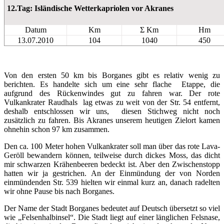
12.Tag: Isländische Wetterkapriolen vor Akranes
Datum
Km
Σ Km
Hm
13.07.2010
104
1040
450
Von den ersten 50 km bis Borganes gibt es relativ wenig zu
berichten. Es handelte sich um eine sehr flache Etappe, die
aufgrund des Rückenwindes gut zu fahren war. Der rote
Vulkankrater Raudhals lag etwas zu weit von der Str. 54 entfernt,
deshalb entschlossen wir uns, diesen Stichweg nicht noch
zusätzlich zu fahren. Bis Akranes unserem heutigen Zielort kamen
ohnehin schon 97 km zusammen.
Den ca. 100 Meter hohen Vulkankrater soll man über das rote Lava-
Geröll bewandern können, teilweise durch dickes Moss, das dicht
mir schwarzen Krähenbeeren bedeckt ist. Aber den Zwischenstopp
hatten wir ja gestrichen. An der Einmündung der von Norden
einmündenden Str. 539 hielten wir einmal kurz an, danach radelten
wir ohne Pause bis nach Borganes.
Der Name der Stadt Borganes bedeutet auf Deutsch übersetzt so viel
wie „Felsenhalbinsel“. Die Stadt liegt auf einer länglichen Felsnase,