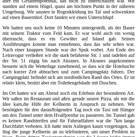
aber ein Gefahrenpotential, das nicht zu unterschätzen war. Wir
standen auf einem Hügel, quasi am höchsten Punkt in der näheren
Umgebung. Wir sausten in Regenkleidung ins Tal und schwenkten
auf einen Bauernhof. Dort fanden wir einen Unterschlupf.
Wir hatten uns noch keine 10 Minuten untergestellt, als der Bauer
mit seinem Traktor vom Feld kam. Er war wohl auch ein wenig
überrascht, dass es ein Gewitter auf Island gab. Seinen
Ausführungen konnte man entnehmen, dass das sehr selten war.
Nach einer knappen Stunde war der Spuk vorbei. Am Ende des
Leiravogur verließen wir die stark befahrene Str. 1 und radelten auf
der Str. 51 zügig bis nach Akranes. In Akranes angekommen
besserte sich die Wetterlage zunehmend, so dass wir die Hotelsuche
nach kurzer Zeit abbrachen und zum Campingplatz fuhren. Der
Campingplatz befindet sich am nordöstlichen Rand des Ortes. Er ist
relativ klein, besitzt aber ein Toilettengebäude mit Duschen.
Im Ort hatten wir am Abend noch ein Erlebnis der besonderen Art.
Wir saßen im Restaurant und aßen gerade unsere Pizza, als mir die
Idee kam,die Hilfe der Kellnerin in Anspruch zu nehmen. Wir
benötigten für den darauffolgenden Tag noch ein Taxi mit Hänger
um den Tunnel unter dem Hvalfjoerdur zu passieren. Im Tunnel gab
es keinen Randstreifen und für Fahrradfahrer war die 7km lange
Durchfahrt verboten. Ich hatte mein Anliegen kaum vorgetragen, da
fing die junge Kellnerin an zu telefonieren, um unser Problem zu